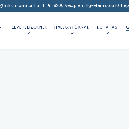
g@mik.uni-pannon.hu |
8200 Veszprém, Egyetem utca 10. I. ép
R
FELVÉTELIZŐKNEK
HALLGATÓKNAK
KUTATÁS
K