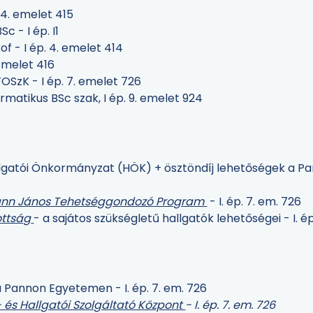
 4. emelet 415
 - I ép. I1
 - I ép. 4. emelet 414
emelet 416
SzK - I ép. 7. emelet 726
rmatikus BSc szak, I ép. 9. emelet 924
gatói Önkormányzat (HÖK) + ösztöndíj lehetőségek a Pan
nn János Tehetséggondozó Program
- I. ép. 7. em. 726
ottság
- a sajátos szükségletű hallgatók lehetőségei - I. ép
 Pannon Egyetemen - I. ép. 7. em. 726
- és Hallgatói Szolgáltató Központ
- I. ép. 7. em. 726