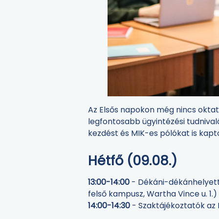
Az Elsős napokon még nincs okta
legfontosabb ügyintézési tudnival
kezdést és MIK-es pólókat is kapt
Hétfő (09.08.)
13:00-14:00
- Dékáni-dékánhelyette
felső kampusz, Wartha Vince u. 1.)
14:00-14:30
- Szaktájékoztatók az 