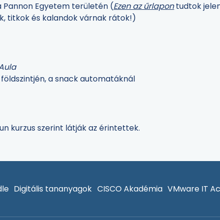
a Pannon Egyetem területén (
Ezen az űrlapon
tudtok jele
, titkok és kalandok várnak rátok!)
Aula
t földszintjén, a snack automatáknál
n kurzus szerint látják az érintettek.
le
Digitális tananyagok
CISCO Akadémia
VMware IT A