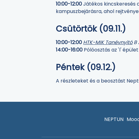
10:00-12:00
Játékos kincskeresés 
kampuszbejárásra, ahol rejtvények
Csütörtök (09.11.)
10:00-12:00
HTK-MIK Tanévnyitó
B 
14:00-16:00
Pólóosztás az 'I' épüle
Péntek (09.12.)
A részleteket és a beosztást Neptu
NEPTUN
Mood