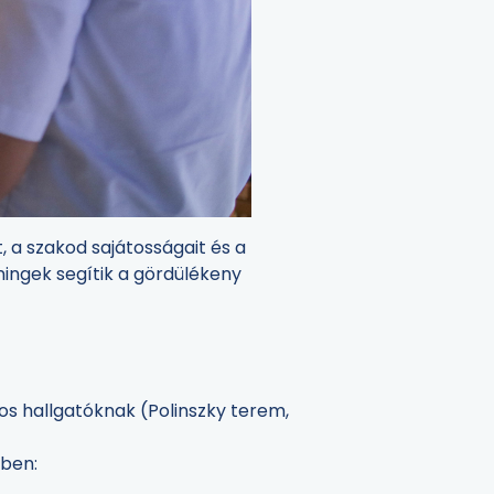
a szakod sajátosságait és a
ningek segítik a gördülékeny
os hallgatóknak (Polinszky terem,
kben: