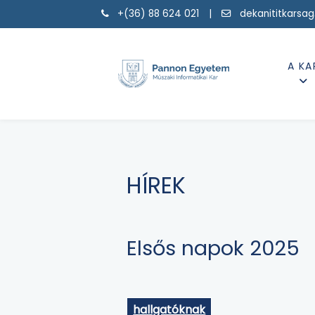
+(36) 88 624 021 |
dekanititkarsa
A KA
HÍREK
Elsős napok 2025
hallgatóknak