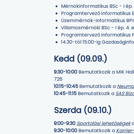
Mérnökinformatikus BSc - I ép.
Programtervező informatikus BSc
Üzemmérnök-informatikus BProf
Villamosmérnöki BSc - I ép. 4. 
Programtervező informatikus FO
14:30-tól 15:00-ig Gazdaságinfo
Kedd (09.09.)
9:30-10:00
Bemutatkozik a MIK Hall
726
10:15-10:45
Bemutatkozik a
Neuma
10:45-11:15
Bemutatkozik a
SAS Biz
Szerda (09.10.)
9:00-9:30
Sportolási lehetőségek
a
9:30-10:00
Bemutatkozik a
Karrier