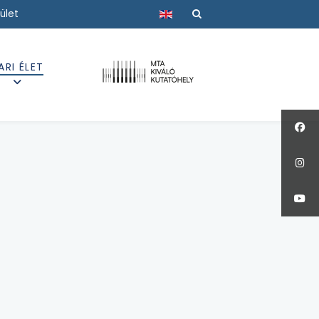
Válasszon nyelvet
ület
ARI ÉLET