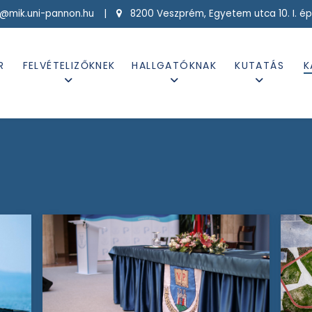
g@mik.uni-pannon.hu |
8200 Veszprém, Egyetem utca 10. I. ép
R
FELVÉTELIZŐKNEK
HALLGATÓKNAK
KUTATÁS
K