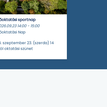
őoktatási sportnap
026.09.23
14:00
-
15:00
őoktatási Nap
. szeptember 23. (szerda) 14
ól oktatási szünet