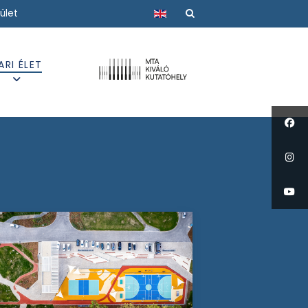
Válasszon nyelvet
ület
ARI ÉLET