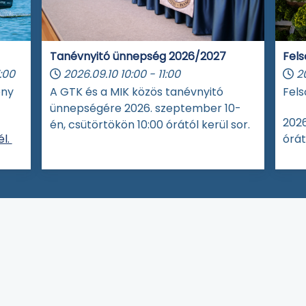
Tanévnyitó ünnepség 2026/2027
Fels
:00
2026.09.10
10:00
-
11:00
2
eny
A GTK és a MIK közös tanévnyitó
Fels
ünnepségére 2026. szeptember 10-
2026
én, csütörtökön 10:00 órától kerül sor.
l.
órát