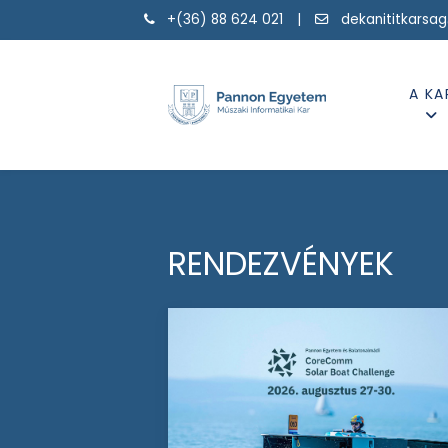
+(36) 88 624 021 |
dekanititkarsa
A KA
RENDEZVÉNYEK