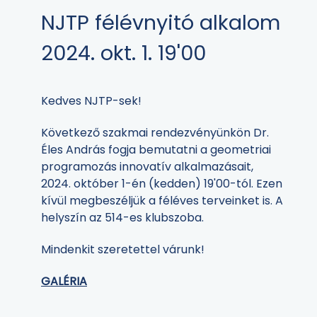
NJTP félévnyitó alkalom
2024. okt. 1. 19'00
Kedves NJTP-sek!
Következő szakmai rendezvényünkön Dr.
Éles András fogja bemutatni a geometriai
programozás innovatív alkalmazásait,
2024. október 1-én (kedden) 19'00-tól. Ezen
kívül megbeszéljük a féléves terveinket is. A
helyszín az 514-es klubszoba.
Mindenkit szeretettel várunk!
GALÉRIA