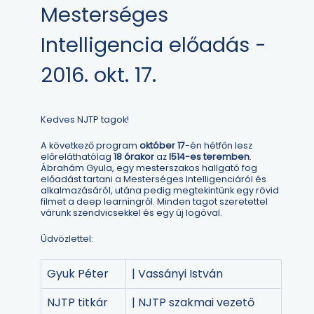
Mesterséges
Intelligencia előadás -
2016. okt. 17.
Kedves NJTP tagok!
A következő program
október 17
-én hétfőn lesz
előreláthatólag
18 órakor
az
I514-es teremben
.
Ábrahám Gyula, egy mesterszakos hallgató fog
előadást tartani a Mesterséges Intelligenciáról és
alkalmazásáról, utána pedig megtekintünk egy rövid
filmet a deep learningről. Minden tagot szeretettel
várunk szendvicsekkel és egy új logóval.
Üdvözlettel:
Gyuk Péter
| Vassányi István
NJTP titkár
| NJTP szakmai vezető