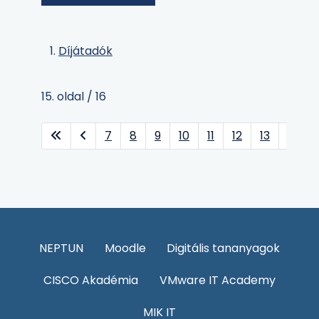
Díjátadók
15. oldal / 16
7
8
9
10
11
12
13
14
NEPTUN
Moodle
Digitális tananyagok
CISCO Akadémia
VMware IT Academy
MIK IT