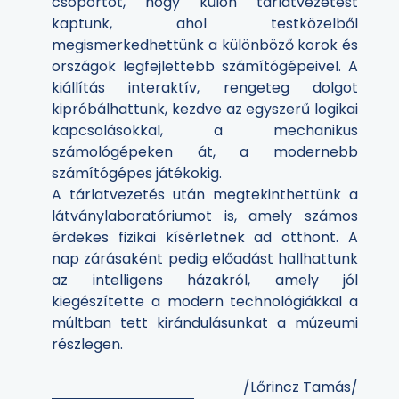
csoportot, hogy külön tárlatvezetést
kaptunk, ahol testközelből
megismerkedhettünk a különböző korok és
országok legfejlettebb számítógépeivel. A
kiállítás interaktív, rengeteg dolgot
kipróbálhattunk, kezdve az egyszerű logikai
kapcsolásokkal, a mechanikus
számológépeken át, a modernebb
számítógépes játékokig.
A tárlatvezetés után megtekinthettünk a
látványlaboratóriumot is, amely számos
érdekes fizikai kísérletnek ad otthont. A
nap zárásaként pedig előadást hallhattunk
az intelligens házakról, amely jól
kiegészítette a modern technológiákkal a
múltban tett kirándulásunkat a múzeumi
részlegen.
/Lőrincz Tamás/