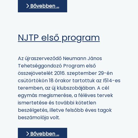
Bővebben …
NJTP első program
Az újraszerveződő Neumann János
Tehetséggondozó Program első
összejövetelét 2016. szeptember 29-én
csütörtökön 18 órakor tartottuk az I514-es
teremben, az új klubszobájában. A cél
egymás megismerése, a féléves tervek
ismertetése és további kötetlen
beszélgetés, illetve felsőbb éves tagok
beszámolója volt.
Bővebben …