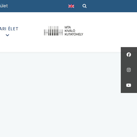
Válasszon nyelvet
ület
ARI ÉLET