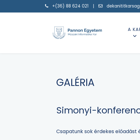
+(36) 88 624 021 |
dekanititkarsa
A KA
GALÉRIA
Simonyi-konferenci
Csapatunk sok érdekes előadást 