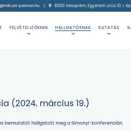
g@mik.uni-pannon.hu |
8200 Veszprém, Egyetem utca 10. I. ép
R
FELVÉTELIZŐKNEK
HALLGATÓKNAK
KUTATÁS
K
a (2024. március 19.)
és bemutatót hallgatott meg a Simonyi-konferencián.