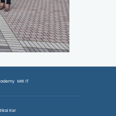
cademy
MIK IT
ikai Kar