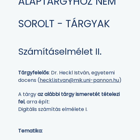
ALAPTÁRGYHOZ NEM
SOROLT - TÁRGYAK
Számításelmélet II.
Tárgyfelelős
: Dr. Heckl István, egyetemi
docens (
heckl.istvan@mik.uni-pannon.hu
)
A tárgy
az alábbi tárgy ismeretét tételezi
fel
, arra épít:
Digitális számítás elmélete I.
Tematika: