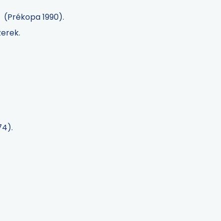
r (Prékopa 1990).
zerek.
74).