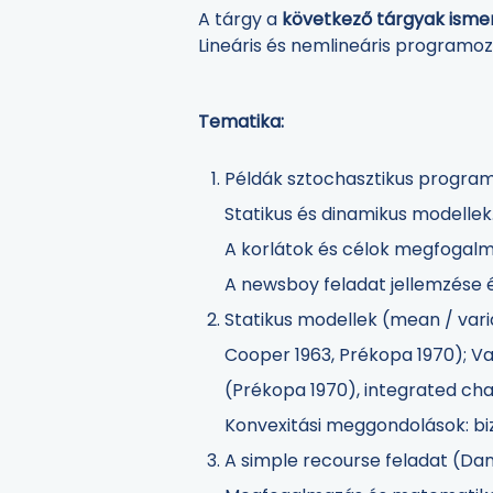
A tárgy a
következő tárgyak ismere
Lineáris és nemlineáris programo
Tematika:
Példák sztochasztikus program
Statikus és dinamikus modellek
A korlátok és célok megfogalm
A newsboy feladat jellemzése 
Statikus modellek (mean / vari
Cooper 1963, Prékopa 1970); Va
(Prékopa 1970), integrated cha
Konvexitási meggondolások: bi
A simple recourse feladat (Dan