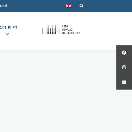
Válasszon nyelvet
ület
ARI ÉLET