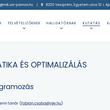
g@mik.uni-pannon.hu |
8200 Veszprém, Egyetem utca 10. I. ép
R
FELVÉTELIZŐKNEK
HALLGATÓKNAK
KUTATÁS
K
TIKA ÉS OPTIMALIZÁLÁS
ogramozás
emi tanár (
fabian.csaba@nje.hu
)