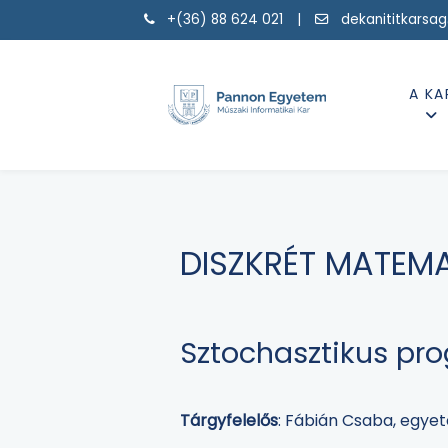
+(36) 88 624 021 |
dekanititkarsa
A KA
DISZKRÉT MATEMA
Sztochasztikus pr
Tárgyfelelős
: Fábián Csaba, egyet