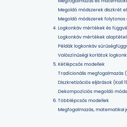
Megfogalmazás és matematikai
Megoldó módszerek diszkrét el
Megoldó módszerek folytonos el
Logkonkáv mértékek és függv
Logkonkáv mértékek alaptétel
Példák logkonkáv sűrűségfügg
Valószínűségi korlátok logkonk
Kétlépcsős modellek
Tradícionális megfogalmazás (
Diszkretizációs eljárások (Kall 
Dekompozíciós megoldó módsze
Többlépcsős modellek
Megfogalmazás, matematikai j