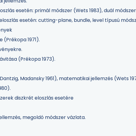
 jellemzés.
oszlás esetén: primál módszer (Wets 1983), duál módsze
oszlás esetén: cutting-plane, bundle, level típusú móds
ények
e (Prékopa 1971).
vényekre.
ávitása (Prékopa 1973).
Dantzig, Madansky 1961), matematikai jellemzés (Wets 19
1980).
rek diszkrét eloszlás esetére
ellemzés, megoldó módszer vázlata.