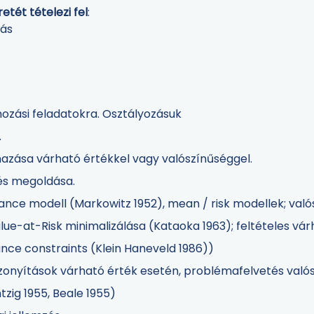
tét tételezi fel
:
zás
ozási feladatokra. Osztályozásuk
.
azása várható értékkel vagy valószínűséggel.
és megoldása.
ance modell (Markowitz 1952), mean / risk modellek; való
lue-at-Risk minimalizálása (Kataoka 1963); feltételes vá
nce constraints (Klein Haneveld 1986))
zonyítások várható érték esetén, problémafelvetés való
tzig 1955, Beale 1955)