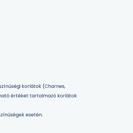
színűségi korlátok (Charnes,
rható értéket tartalmazó korlátok
színűségek esetén.