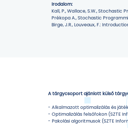
Irodalom:
Kall, P., Wallace, S.W., Stochastic
Prékopa A., Stochastic Programmin
Birge, J.R., Louveaux, F.: Introduc
A tárgycsoport ajánlott külső tárgy
- Alkalmazott optimalizálás és játé
- Optimalizálás felsőfokon (SZTE Inf
- Pakolási algoritmusok (SZTE Inform