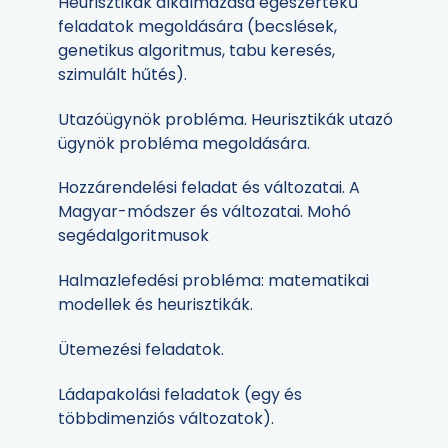
Heurisztikák alkalmazása egészértékű
feladatok megoldására (becslések,
genetikus algoritmus, tabu keresés,
szimulált hűtés).
Utazóügynök probléma. Heurisztikák utazó
ügynök probléma megoldására.
Hozzárendelési feladat és változatai. A
Magyar-módszer és változatai. Mohó
segédalgoritmusok
Halmazlefedési probléma: matematikai
modellek és heurisztikák.
Ütemezési feladatok.
Ládapakolási feladatok (egy és
többdimenziós változatok).