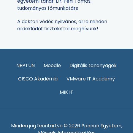
egyetemi tanár, Dr. Péni Tamás,
tudományos főmunkatárs
A doktori védés nyilvános, arra minden
érdeklődőt tisztelettel meghívunk!
NEPTUN
Moodle
Digitális tananyagok
CISCO Akadémia
VMware IT Academy
MIK IT
Minden jog fenntartva © 2026 Pannon Egyetem,
Műszaki Informatikai Kar