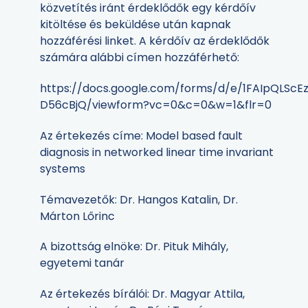
közvetítés iránt érdeklődők egy kérdőív
kitöltése és beküldése után kapnak
hozzáférési linket. A kérdőív az érdeklődők
számára alábbi címen hozzáférhető:
https://docs.google.com/forms/d/e/1FAIpQLS
D56cBjQ/viewform?vc=0&c=0&w=1&flr=0
Az értekezés címe: Model based fault
diagnosis in networked linear time invariant
systems
Témavezetők: Dr. Hangos Katalin, Dr.
Márton Lőrinc
A bizottság elnöke: Dr. Pituk Mihály,
egyetemi tanár
Az értekezés bírálói: Dr. Magyar Attila,