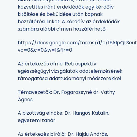
közvetítés iránt érdeklődők egy kérdőív
kitöltése és beküldése után kapnak
hozzáférési linket. A kérdőív az érdeklődők
számára alábbi címen hozzáférhető:
https://docs.google.com/forms/d/e/1FAIpQLS
vc=0&c=0&w=1&flr=0
Az értekezés címe: Retrospektív
egészségügyi vizsgálatok adatelemzésének
támogatása adattudományi módszerekkel
Témavezetők: Dr. Fogarassyné dr. Vathy
Ágnes
A bizottság elnöke: Dr. Hangos Katalin,
egyetemi tanár
Az értekezés bírálói: Dr. Hajdu András,