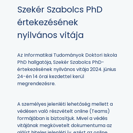
Szekér Szabolcs PhD
értekezésének
nyilvános vitája
Az Informatikai Tudományok Doktori Iskola
PhD hallgatója, Szekér Szabolcs PhD-
értekezésének nyilvános vitája 2024. június
24-én 14 órai kezdettel kerül
megrendezésre.
A személyes jelenléti lehetőség mellett a
védésen való részvételt online (Teams)
formájában is biztosítjuk. Mivel a védés
vitájának megkövetelt dokumentuma az
aláírt hiteles jelenléti ív, ezért az online