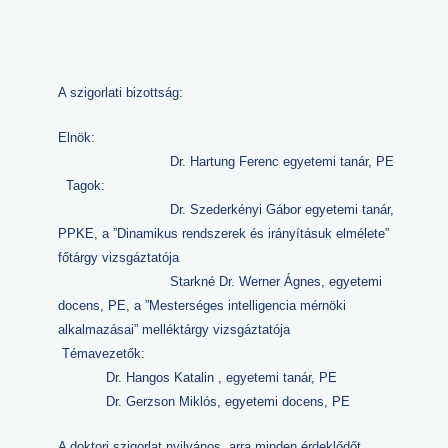
A szigorlati bizottság:
Elnök:
Dr. Hartung Ferenc egyetemi tanár, PE
Tagok:
Dr. Szederkényi Gábor egyetemi tanár,
PPKE, a ”Dinamikus rendszerek és irányításuk elmélete”
főtárgy vizsgáztatója
Starkné Dr. Werner Ágnes, egyetemi
docens, PE, a ”Mesterséges intelligencia mérnöki
alkalmazásai” melléktárgy vizsgáztatója
Témavezetők:
Dr. Hangos Katalin , egyetemi tanár, PE
Dr. Gerzson Miklós, egyetemi docens, PE
A doktori szigorlat nyilvános, arra minden érdeklődőt