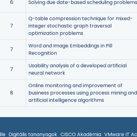
6
Solving due date-based scheduling problem
Q-table compression technique for mixed-
7
integer stochastic graph traversal
optimization problems
Word and Image Embeddings in Pill
7
Recognition
Usability analysis of a developed artificial
7
neural network
Online monitoring and improvement of
8
business processes using process mining an
artificial intelligence algorithms
le
Digitális tananyagok
CISCO Akadémia
VMware IT A