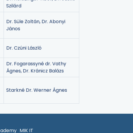
s
Szilárd
Dr. Süle Zoltán, Dr. Abonyi
János
Dr. Czúni László
Dr. Fogarassyné dr. Vathy
Ágnes, Dr. Kránicz Balázs
d
Starkné Dr. Werner Ágnes
cademy
MIK IT