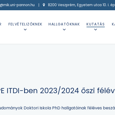
g@mik.uni-pannon.hu |
8200 Veszprém, Egyetem utca 10. I. ép
R
FELVÉTELIZŐKNEK
HALLGATÓKNAK
KUTATÁS
K
E ITDI-ben 2023/2024 őszi félév
dományok Doktori Iskola PhD hallgatóinak féléves beszá