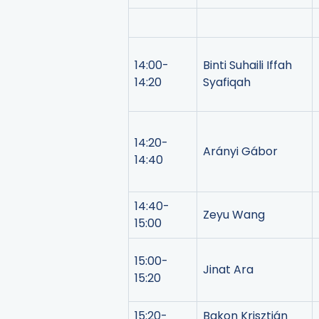
14:00-
Binti Suhaili Iffah
14:20
Syafiqah
14:20-
Arányi Gábor
14:40
14:40-
Zeyu Wang
15:00
15:00-
Jinat Ara
15:20
15:20-
Bakon Krisztián