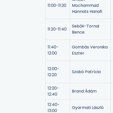
11:00-11:20
Mochammad
Hannats Hanafi
Sebők-Tornai
11:20-11:40
Bence
11:40-
Gombás Veronika
12:00
Eszter
12:00-
Szabó Patrícia
12:20
12:20-
Brand Ádám
12:40
12:40-
Gyarmati László
13:00