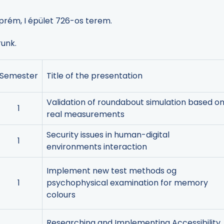
prém, I épület 726-os terem.
runk.
Semester
Title of the presentation
Validation of roundabout simulation based o
1
real measurements
Security issues in human-digital
1
environments interaction
Implement new test methods og
1
psychophysical examination for memory
colours
Researching and Implementing Accessibility