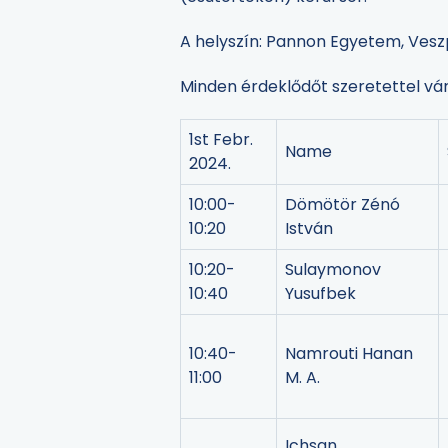
A helyszín: Pannon Egyetem, Vesz
Minden érdeklődőt szeretettel vá
1st Febr.
Name
2024.
10:00-
Dömötör Zénó
10:20
István
10:20-
Sulaymonov
10:40
Yusufbek
10:40-
Namrouti Hanan
11:00
M. A.
Ichsan