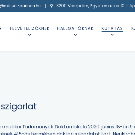
g@mik.uni-pannon.hu |
8200 Veszprém, Egyetem utca 10. I. ép
R
FELVÉTELIZŐKNEK
HALLGATÓKNAK
KUTATÁS
K
szigorlat
ormatikai Tudományok Doktori Iskola 2020. június 18-án 9 
ének 415-ös termében doktori szigorlatot tart. Neukirchn