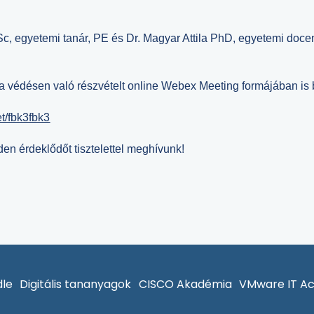
yetemi tanár, PE és
Dr. Magyar Attila PhD, egyetemi doce
l, a védésen való részvételt online Webex Meeting formájában is 
t/fbk3fbk3
nden érdeklődőt tisztelettel meghívunk!
le
Digitális tananyagok
CISCO Akadémia
VMware IT A