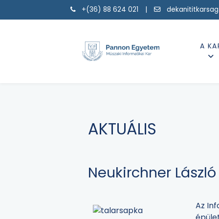
+(36) 88 624 021 |
dekanititkarsa
A KA
AKTUÁLIS
Neukirchner László 
Az Inf
épület