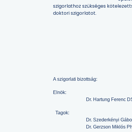
szigorlathoz szükséges kötelezett
doktori szigorlatot.
A szigorlati bizottság:
Elnök:
Dr. Hartung Ferenc DSc, eg
Tagok:
Dr. Szederkényi Gábor DSc, egyet
Dr. Gerzson Miklós PhD, egyetemi 