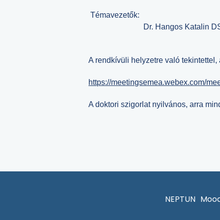
Témavezetők:
Dr. Hangos Katalin DSc, eg
A rendkívüli helyzetre való tekintette
https://meetingsemea.webex.com/mee
A doktori szigorlat nyilvános, arra mi
NEPTUN
Mood