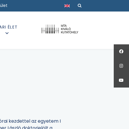
Válasszon nyelvet
ület
ARI ÉLET
órai kezdettel az egyetem I
er László doktorjelölt a