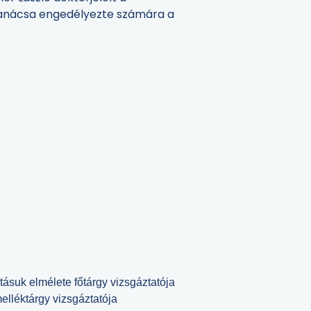
a Tanácsa engedélyezte számára a
 elmélete főtárgy vizsgáztatója
léktárgy vizsgáztatója