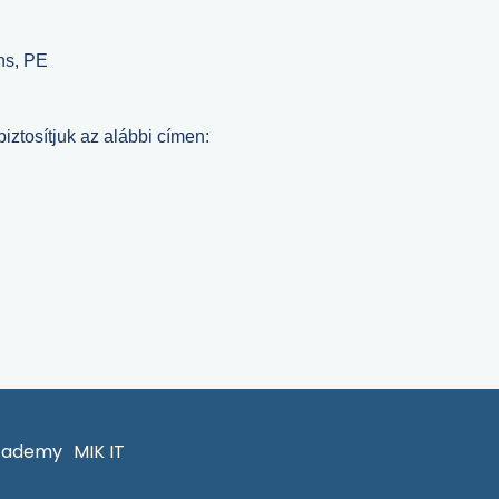
ns, PE
biztosítjuk az alábbi címen:
cademy
MIK IT