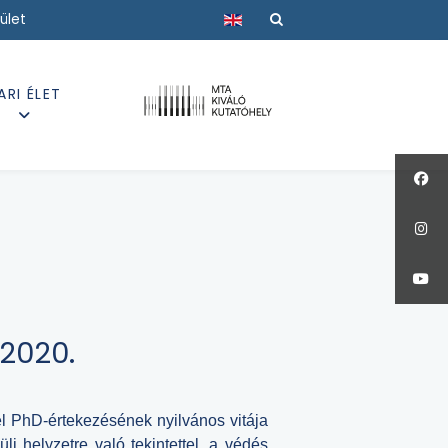
Válasszon nyelvet
ület
ARI ÉLET
 2020.
iel PhD-értekezésének nyilvános vitája
üli helyzetre való tekintettel, a védés