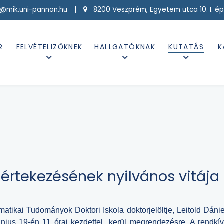
g@mik.uni-pannon.hu |
8200 Veszprém, Egyetem utca 10. I. ép
R
FELVÉTELIZŐKNEK
HALLGATÓKNAK
KUTATÁS
K
-értekezésének nyilvános vitája
rmatikai Tudományok Doktori Iskola doktorjelöltje, Leitold Dán
únius 19-én 11 órai kezdettel kerül megrendezésre.
A rendkív