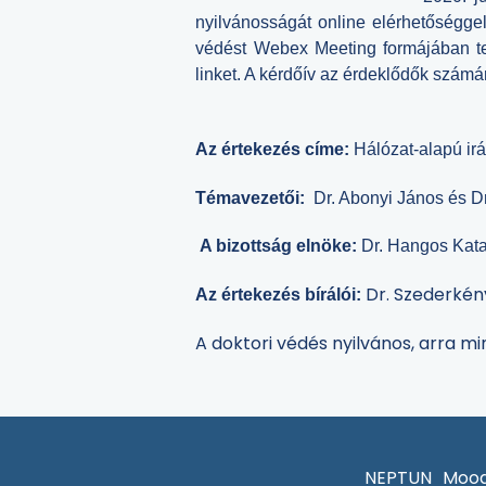
nyilvánosságát online elérhetőséggel 
védést Webex Meeting formájában te
linket. A kérdőív az érdeklődők szám
Az értekezés címe:
Hálózat-alapú ir
Témavezetői:
Dr. Abonyi János és D
A bizottság elnöke:
Dr. Hangos Kata
Dr. Szederkény
Az értekezés bírálói:
A doktori védés nyilvános, arra m
NEPTUN
Mood