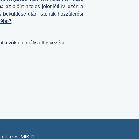
z aláírt hiteles jelenléti ív, ezért a
s beküldése után kapnak hozzáférési
v9bp7
atkozók optimális elhelyezése
cademy
MIK IT