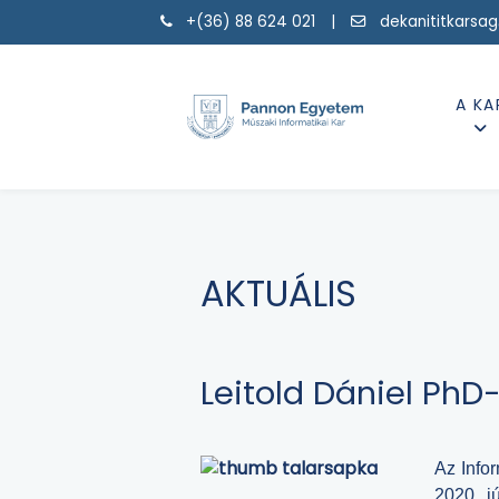
+(36) 88 624 021 |
dekanititkarsa
A KA
AKTUÁLIS
Leitold Dániel PhD
Az Info
2020. j