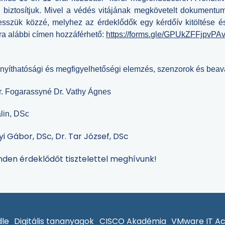
biztosítjuk. Mivel a védés vitájának megkövetelt dokumentuma a
sszük közzé, melyhez az érdeklődők egy kérdőív kitöltése é
ára alábbi címen hozzáférhető:
https://forms.gle/GPUkZFFjpvPA
ányíthatósági és megfigyelhetőségi elemzés, szenzorok és beav
r. Fogarassyné Dr. Vathy Ágnes
lin, DSc
i Gábor, DSc, Dr. Tar József, DSc
inden érdeklődőt tisztelettel meghívunk!
le
Digitális tananyagok
CISCO Akadémia
VMware IT A