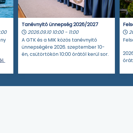
Tanévnyitó ünnepség 2026/2027
Fels
:00
2026.09.10
10:00
-
11:00
2
eny
A GTK és a MIK közös tanévnyitó
Fels
ünnepségére 2026. szeptember 10-
2026
én, csütörtökön 10:00 órától kerül sor.
l.
órát