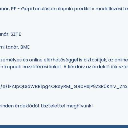
anár, PE - Gépi tanuláson alapuló prediktív modellezési 
anár, SZTE
mi tanár, BME
emélyes és online elérhetőséggel is biztosítjuk, az online
án kapnak hozzáférési linket. A kérdőív az érdeklődők sz
s/d/e/1FAIpQLSdWBB1pg4OBeyRM_GRbHejP9ZSR0Knlv_Znx
minden érdeklődőt tisztelettel meghívunk!