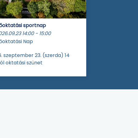
őoktatási sportnap
026.09.23
14:00
-
15:00
őoktatási Nap
. szeptember 23. (szerda) 14
ól oktatási szünet