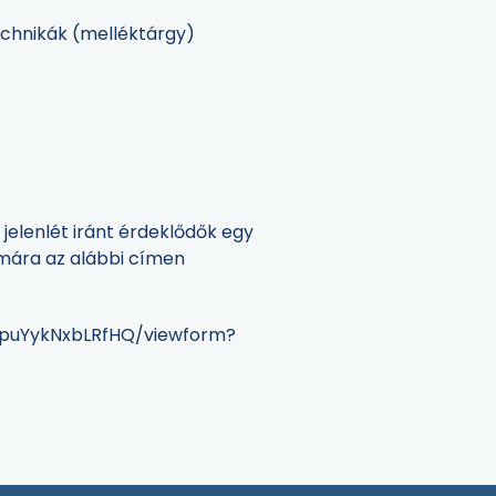
technikák (melléktárgy)
 jelenlét iránt érdeklődők egy
ámára az alábbi címen
puYykNxbLRfHQ/viewform?