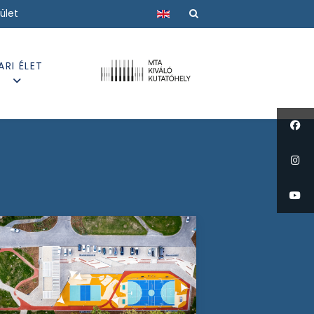
Válasszon nyelvet
ület
ARI ÉLET