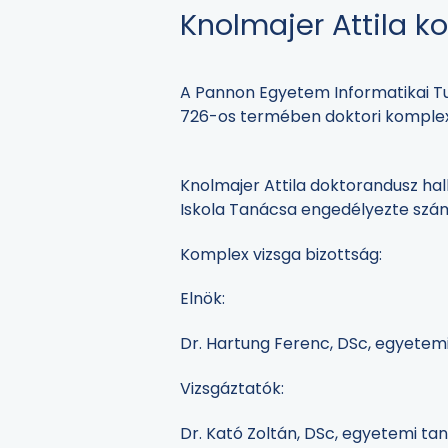
Knolmajer Attila k
A Pannon Egyetem Informatikai Tu
726-os termében doktori komplex 
Knolmajer Attila doktorandusz hall
Iskola Tanácsa engedélyezte szám
Komplex vizsga bizottság:
Elnök:
Dr. Hartung Ferenc, DSc, egyetemi
Vizsgáztatók:
Dr. Kató Zoltán, DSc, egyetemi tan