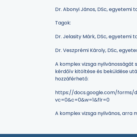
Dr. Abonyi János, DSc, egyetemi t
Tagok:
Dr. Jelasity Márk, DSc, egyetemi t
Dr. Veszprémi Károly, DSc, egyete
A komplex vizsga nyilvánosságát sz
kérdőív kitöltése és beküldése ut
hozzáférhető:
https://docs.google.com/form
vc=0&c=0&w=1&flr=0
A komplex vizsga nyilvános, arra 