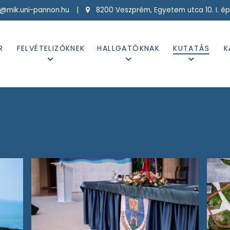
g@mik.uni-pannon.hu |
8200 Veszprém, Egyetem utca 10. I. ép
R
FELVÉTELIZŐKNEK
HALLGATÓKNAK
KUTATÁS
K