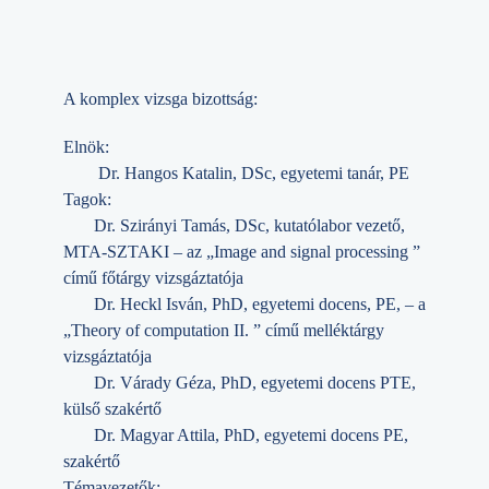
A komplex vizsga bizottság:
Elnök:
Dr. Hangos Katalin, DSc, egyetemi tanár, PE
Tagok:
Dr. Szirányi Tamás, DSc, kutatólabor vezető,
MTA-SZTAKI – az „Image and signal processing ”
című főtárgy vizsgáztatója
Dr. Heckl Isván, PhD, egyetemi docens, PE, – a
„Theory of computation II. ” című melléktárgy
vizsgáztatója
Dr. Várady Géza, PhD, egyetemi docens PTE,
külső szakértő
Dr. Magyar Attila, PhD, egyetemi docens PE,
szakértő
Témavezetők: