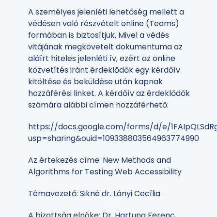
A személyes jelenléti lehetőség mellett a
védésen való részvételt online (Teams)
formában is biztosítjuk. Mivel a védés
vitájának megkövetelt dokumentuma az
aláírt hiteles jelenléti ív, ezért az online
közvetítés iránt érdeklődők egy kérdőív
kitöltése és beküldése után kapnak
hozzáférési linket. A kérdőív az érdeklődők
számára alábbi címen hozzáférhető:
https://docs.google.com/forms/d/e/1FAIpQLS
usp=sharing&ouid=109338803564963774990
Az értekezés címe: New Methods and
Algorithms for Testing Web Accessibility
Témavezető: Sikné dr. Lányi Cecília
A bizottság elnöke: Dr. Hartung Ferenc,