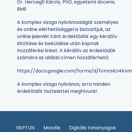
Dr. Hercegfi Károly, PhD, egyetemi docens,
BME
A komplex vizsga nyilvánosságát személyes
és online elérhetőséggel is biztosítjuk, az
online jelenlét iránt érdeklődők egy kérdőív
kitöltése és beküldése után kapnak
hozzáférési linket. A kérdőív az érdeklődők
számára az alábbi címen hozzáférhető:
https://docs.google.com/forms/d/1VmrskU4K
A komplex vizsga nyilvános, arra minden
érdeklődőt tisztelettel meghívunk!
NEPTUN
Moodle
Digitális tananyagok