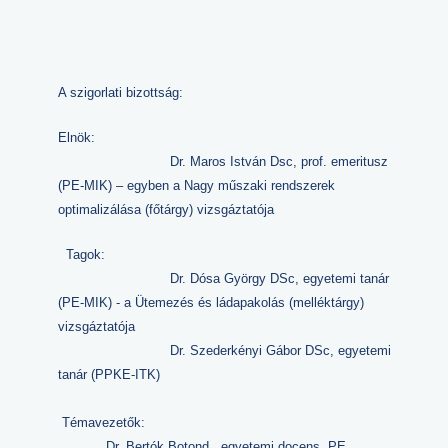
A szigorlati bizottság:
Elnök:
Dr. Maros István Dsc, prof. emeritusz
(PE-MIK) – egyben a Nagy műszaki rendszerek
optimalizálása (főtárgy) vizsgáztatója
Tagok:
Dr. Dósa György DSc, egyetemi tanár
(PE-MIK) - a Ütemezés és ládapakolás (melléktárgy)
vizsgáztatója
Dr. Szederkényi Gábor DSc, egyetemi
tanár (PPKE-ITK)
Témavezetők:
Dr. Bertók Botond , egyetemi docens, PE