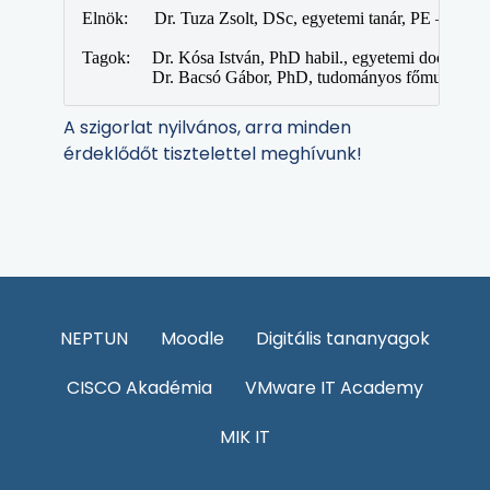
Elnök:      Dr. Tuza Zsolt, DSc, egyetemi tanár, PE – a „Di
Tagok:     Dr. Kósa István, PhD habil., egyetemi docens, 
                Dr. Bacsó Gábor, PhD, tudományos főmunka
A szigorlat nyilvános, arra minden
érdeklődőt tisztelettel meghívunk!
NEPTUN
Moodle
Digitális tananyagok
CISCO Akadémia
VMware IT Academy
MIK IT