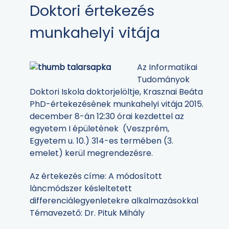
Doktori értekezés
munkahelyi vitája
Az Informatikai
Tudományok
Doktori Iskola doktorjelöltje, Krasznai Beáta
PhD-értekezésének munkahelyi vitája 2015.
december 8-án 12:30 órai kezdettel az
egyetem I épületének (Veszprém,
Egyetem u. 10.) 314-es termében (3.
emelet) kerül megrendezésre.
Az értekezés címe: A módosított
láncmódszer késleltetett
differenciálegyenletekre alkalmazásokkal
Témavezető: Dr. Pituk Mihály