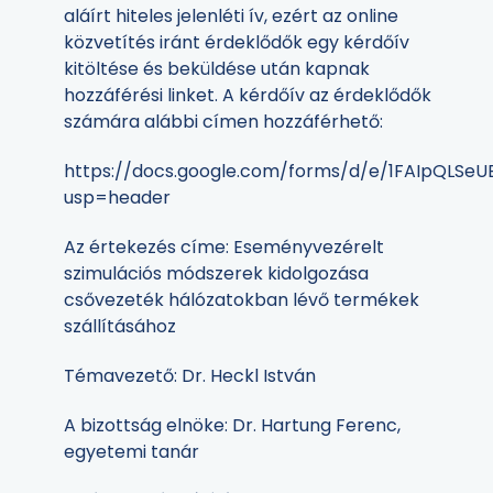
aláírt hiteles jelenléti ív, ezért az online
közvetítés iránt érdeklődők egy kérdőív
kitöltése és beküldése után kapnak
hozzáférési linket. A kérdőív az érdeklődők
számára alábbi címen hozzáférhető:
https://docs.google.com/forms/d/e/1FAIpQLSe
usp=header
Az értekezés címe: Eseményvezérelt
szimulációs módszerek kidolgozása
csővezeték hálózatokban lévő termékek
szállításához
Témavezető: Dr. Heckl István
A bizottság elnöke: Dr. Hartung Ferenc,
egyetemi tanár