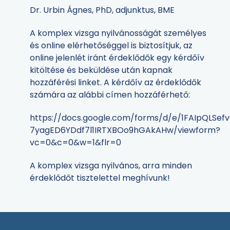
Dr. Urbin Ágnes, PhD, adjunktus, BME
A komplex vizsga nyilvánosságát személyes
és online elérhetőséggel is biztosítjuk, az
online jelenlét iránt érdeklődők egy kérdőív
kitöltése és beküldése után kapnak
hozzáférési linket. A kérdőív az érdeklődők
számára az alábbi címen hozzáférhető:
https://docs.google.com/forms/d/e/1FAIpQLSe
7yagED6YDdf7l1IRTXBOo9hGAkAHw/viewform?
vc=0&c=0&w=1&flr=0
A komplex vizsga nyilvános, arra minden
érdeklődőt tisztelettel meghívunk!