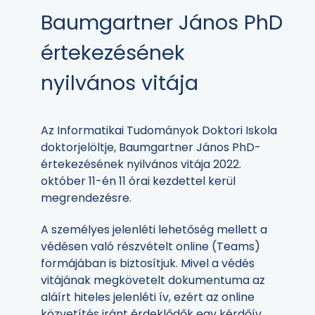
Baumgartner János PhD
értekezésének
nyilvános vitája
Az Informatikai Tudományok Doktori Iskola
doktorjelöltje, Baumgartner János PhD-
értekezésének nyilvános vitája 2022.
október 11-én 11 órai kezdettel kerül
megrendezésre.
A személyes jelenléti lehetőség mellett a
védésen való részvételt online (Teams)
formájában is biztosítjuk. Mivel a védés
vitájának megkövetelt dokumentuma az
aláírt hiteles jelenléti ív, ezért az online
közvetítés iránt érdeklődők egy kérdőív