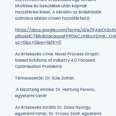
kitöltése és beküldése után kapnak
hozzáférési linket. A kérdőív az érdeklődők
számára alábbi címen hozzáférhető:
https://docs.google.com/forms/d/e/1FAIpQLSc6
p9zosHC7BIiyBDacaopqFPP0wCJIrBEcVDmK_O4
vc=0&c=0&w=1&flr=0
Az értekezés címe: Novel Process Graph-
based Solutions of Industry 4.0 Focused
Optimisation Problems
Témavezetők: Dr. Süle Zoltán
A bizottság elnöke: Dr. Hartung Ferenc,
egyetemi tanár
Az értekezés bírálói: Dr. Dósa György,
egyetemi tanár, Dr. Ercsey Zsolt, egyetemi