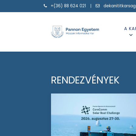
+(36) 88 624 021 |
dekanititkarsa
A KA
RENDEZVÉNYEK