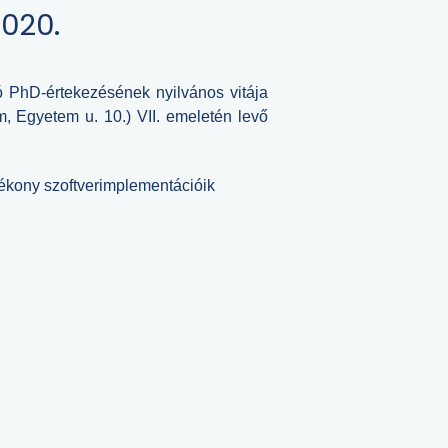
2020.
kó PhD-értekezésének nyilvános vitája
, Egyetem u. 10.) VII. emeletén levő
atékony szoftverimplementációik