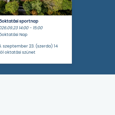
őoktatási sportnap
026.09.23
14:00
-
15:00
őoktatási Nap
. szeptember 23. (szerda) 14
ól oktatási szünet