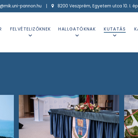
g@mik.uni-pannon.hu |
8200 Veszprém, Egyetem utca 10. I. ép
R
FELVÉTELIZŐKNEK
HALLGATÓKNAK
KUTATÁS
K