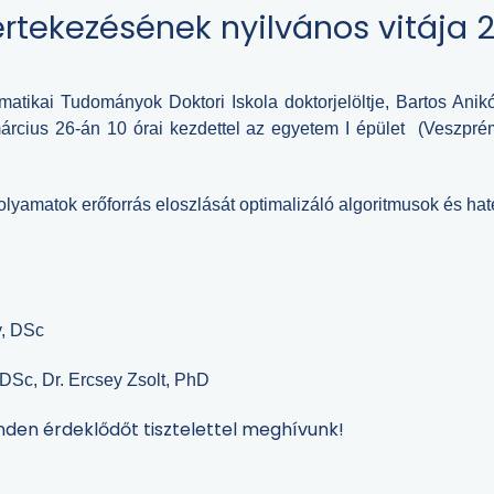
rtekezésének nyilvános vitája 
rmatikai Tudományok Doktori Iskola doktorjelöltje, Bartos Ani
árcius 26-án 10 órai kezdettel az egyetem I épület (Veszprém
folyamatok erőforrás eloszlását optimalizáló algoritmusok és h
y, DSc
, DSc, Dr. Ercsey Zsolt, PhD
inden érdeklődőt tisztelettel meghívunk!