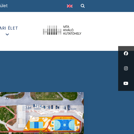
Válasszon nyelvet
ület
ARI ÉLET