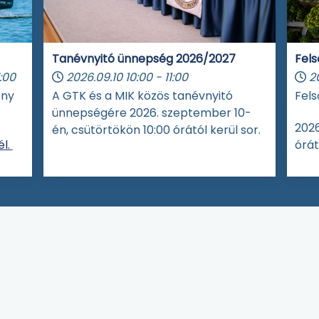
Tanévnyitó ünnepség 2026/2027
Fels
:00
2026.09.10
10:00
-
11:00
2
eny
A GTK és a MIK közös tanévnyitó
Fels
ünnepségére 2026. szeptember 10-
2026
én, csütörtökön 10:00 órától kerül sor.
l.
órát