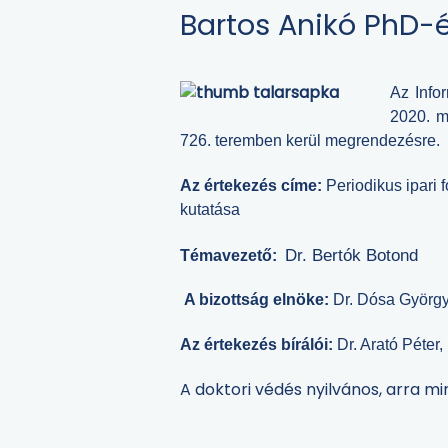
Bartos Anikó PhD-é
Az Info
2020. m
726. teremben kerül megrendezésre.
Az értekezés címe:
Periodikus ipari 
kutatása
Dr. Bertók Botond
Témavezető:
A bizottság elnöke:
Dr. Dósa Györg
Az értekezés bírálói:
Dr. Arató Péter
A doktori védés nyilvános, arra m