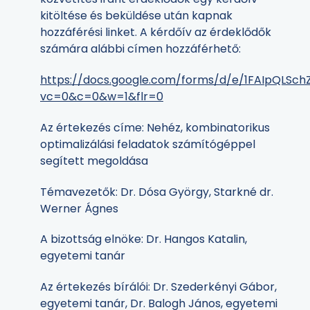
kitöltése és beküldése után kapnak
hozzáférési linket. A kérdőív az érdeklődők
számára alábbi címen hozzáférhető:
https://docs.google.com/forms/d/e/1FAIpQLSc
vc=0&c=0&w=1&flr=0
Az értekezés címe: Nehéz, kombinatorikus
optimalizálási feladatok számítógéppel
segített megoldása
Témavezetők: Dr. Dósa György, Starkné dr.
Werner Ágnes
A bizottság elnöke: Dr. Hangos Katalin,
egyetemi tanár
Az értekezés bírálói: Dr. Szederkényi Gábor,
egyetemi tanár, Dr. Balogh János, egyetemi