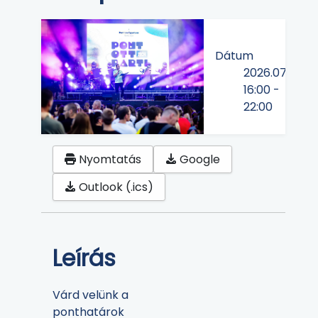
Dátum
2026.07.23
16:00
-
22:00
Nyomtatás
Google
Outlook (.ics)
Leírás
Várd velünk a
ponthatárok