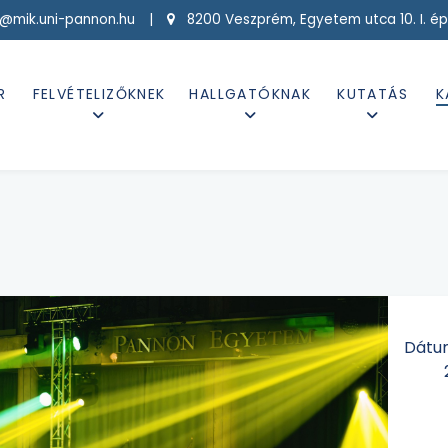
g@mik.uni-pannon.hu |
8200 Veszprém, Egyetem utca 10. I. ép
R
FELVÉTELIZŐKNEK
HALLGATÓKNAK
KUTATÁS
K
Dátu