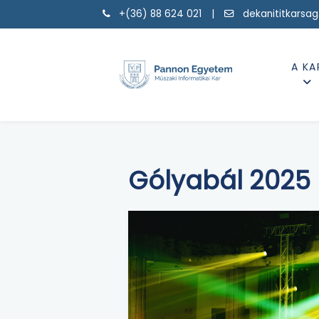
+(36) 88 624 021 |
dekanititkarsa
A KA
Gólyabál 2025