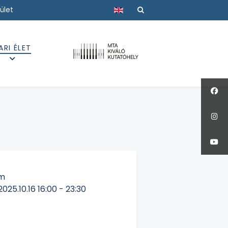
Válasszon nyelvet
ület
ARI ÉLET
m
2025.10.16
16:00
-
23:30