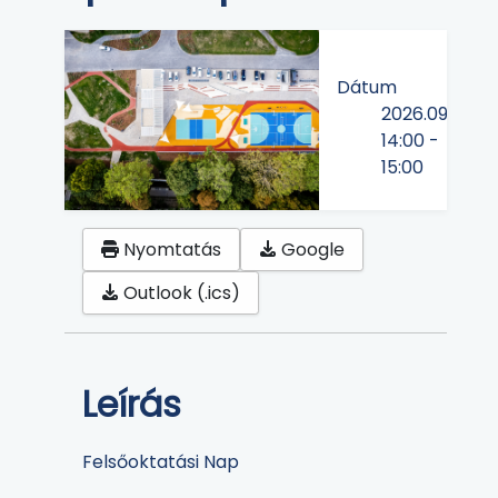
Dátum
2026.09.23
14:00
-
15:00
Nyomtatás
Google
Outlook (.ics)
Leírás
Felsőoktatási Nap