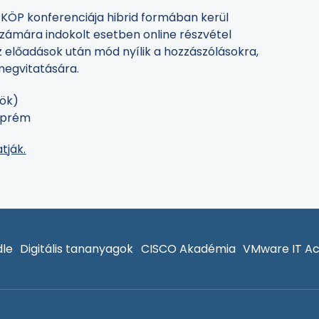
KÖP konferenciája hibrid formában kerül
számára indokolt esetben online részvétel
az előadások után mód nyílik a hozzászólásokra,
megvitatására.
tök)
szprém
atják.
le
Digitális tananyagok
CISCO Akadémia
VMware IT A