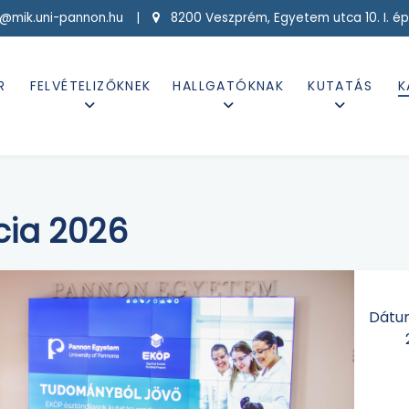
g@mik.uni-pannon.hu |
8200 Veszprém, Egyetem utca 10. I. ép
R
FELVÉTELIZŐKNEK
HALLGATÓKNAK
KUTATÁS
K
cia 2026
Dátu