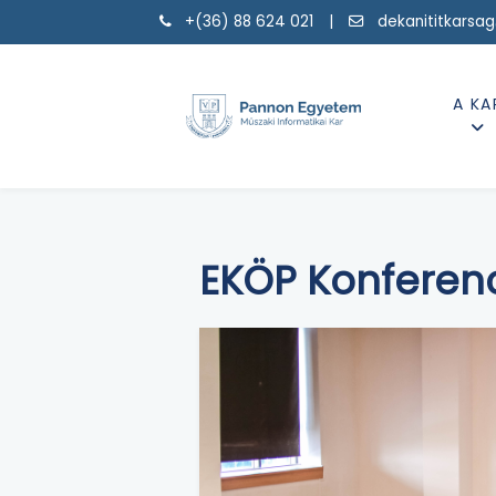
+(36) 88 624 021 |
dekanititkarsa
A KA
EKÖP Konferen