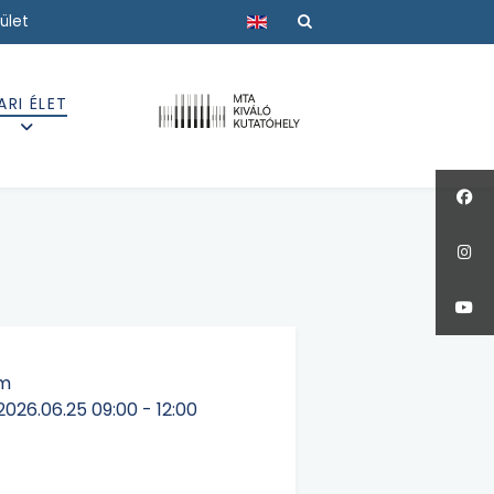
Válasszon nyelvet
ület
ARI ÉLET
m
2026.06.25
09:00
-
12:00