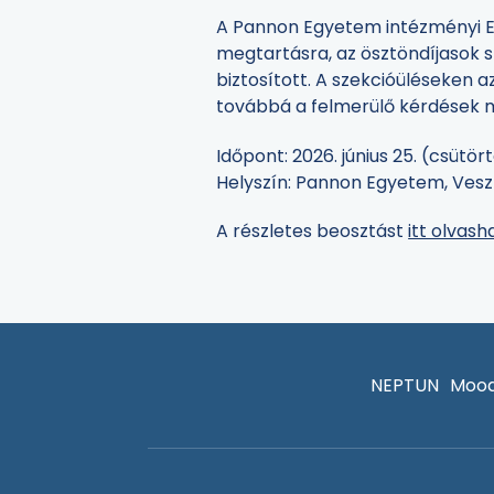
A Pannon Egyetem intézményi E
megtartásra, az ösztöndíjasok 
biztosított. A szekcióüléseken 
továbbá a felmerülő kérdések 
Időpont: 2026. június 25. (csütör
Helyszín: Pannon Egyetem, Ve
A részletes beosztást
itt olvash
NEPTUN
Mood