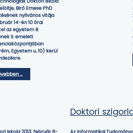
hnológiák Doktori Iskola
elöltje, Biró Emese PhD
ésének nyilvános vitája
ebruár 14-én 10 órai
tel az egyetem B
nek II. emeleti
enciaközpontjában
ém, Egyetem u. 10) kerül
dezésre.
vebben …
Doktori szigorl
i Iskola 2013. február 6-
Az Informatikai Tudományok