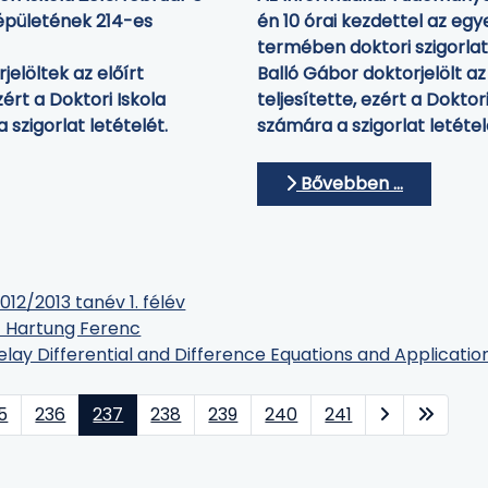
 épületének 214-es
én 10 órai kezdettel az eg
termében doktori szigorlat
jelöltek az előírt
Balló Gábor doktorjelölt az
ért a Doktori Iskola
teljesítette, ezért a Dokto
szigorlat letételét.
számára a szigorlat letétel
Bővebben …
12/2013 tanév 1. félév
t Hartung Ferenc
lay Differential and Difference Equations and Applicatio
5
236
237
238
239
240
241