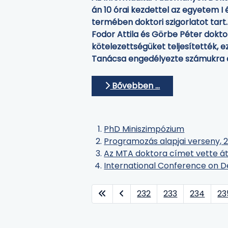
án 10 órai kezdettel az egyetem I
termében doktori szigorlatot tart.
Fodor Attila és Görbe Péter doktor
kötelezettségüket teljesítették, ez
Tanácsa engedélyezte számukra a 
Bővebben …
PhD Miniszimpózium
Programozás alapjai verseny, 20
Az MTA doktora címet vette á
International Conference on De
232
233
234
23