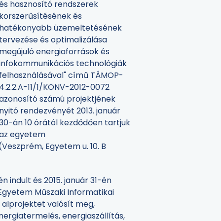
és hasznosító rendszerek
korszerűsítésének és
hatékonyabb üzemeltetésének
tervezése és optimalizálása
megújuló energiaforrások és
infokommunikációs technológiák
felhasználásával" című TÁMOP-
4.2.2.A-11/1/KONV-2012-0072
azonosító számú projektjének
nyitó rendezvényét 2013. január
30-án 10 órától kezdődően tartjuk
az egyetem
Veszprém, Egyetem u. 10. B
n indult és 2015. január 31-én
Egyetem Műszaki Informatikai
 alprojektet valósít meg,
nergiatermelés, energiaszállítás,