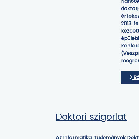
Nanotec
doktorj
értekez
2013. f
kezdet
épületé
Konfer
(Veszpr
megren
Bő
Doktori szigorlat
Az Informatikai Tudományok Doktor