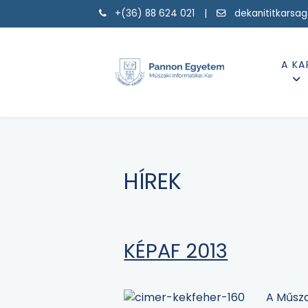
+(36) 88 624 021 |
dekanititkarsa
A KA
HÍREK
KÉPAF 2013
A Műsza