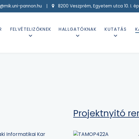
g@mik.uni-pannon.hu |
8200 Veszprém, Egyetem utca 10. I. ép
R
FELVÉTELIZŐKNEK
HALLGATÓKNAK
KUTATÁS
K
Projektnyitó r
ki Informatikai Kar