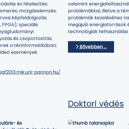
ódolás és hitelesítés;
valamint energiafelhasznál
lismerés; mozgáselemzés;
problémákkal, illetve a t
rvosi képfeldolgozás;
problémák kezeléséhez na
FPGA); speciális
megújuló energiaforrások 
 anyagtudományi
technológiák felhasználási
yozás és csoportosítás;
rek a térinformatikában;
Bővebben …
 videó események
paf2013.mik.uni-pannon.hu/
Doktori védés
uláris- és