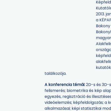
Képfeld
Kutatól
2013. ja
a KÉPAF
Bakony 
Bakonyb
magyaro
Alakfel
országo
képfeld
alakfel
kutatók
találkozója.
A konferencia témái:
2D-s és 3D-s 
felismerés; biometrika és kép al
egyezés, regisztráció és illesztés
videóelemzés; képfeldolgozás; a k
alkalmazásai; képi statisztikai mode