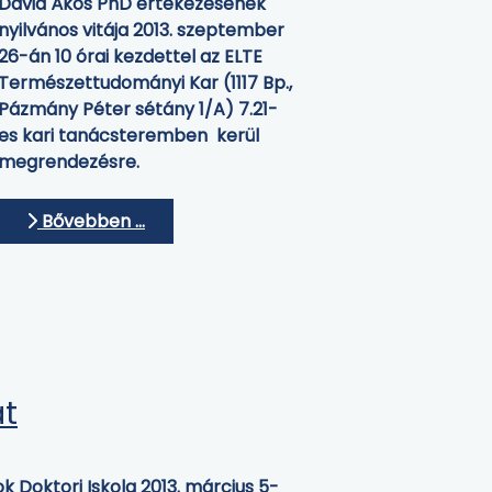
Dávid Ákos PhD értekezésének
nyilvános vitája 2013. szeptember
26-án 10 órai kezdettel az ELTE
Természettudományi Kar (1117 Bp.,
Pázmány Péter sétány 1/A) 7.21-
es kari tanácsteremben kerül
megrendezésre.
Bővebben …
at
 Doktori Iskola 2013. március 5-