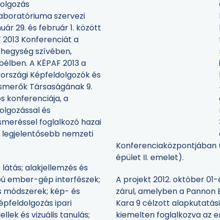
olgozás
aboratóriuma szervezi
nuár 29. és február 1. között
 2013 Konferenciát a
hegység szívében,
élben. A KÉPAF 2013 a
rszági Képfeldolgozók és
ismerők Társaságának 9.
s konferenciája, a
olgozással és
ismeréssel foglalkozó hazai
 legjelentősebb nemzeti
Konferenciaközpontjában (
épület II. emelet).
látás; alakjellemzés és
apú ember-gép interfészek;
A projekt 2012. október 01-é
es módszerek; kép- és
zárul, amelyben a Pannon 
épfeldolgozás ipari
Kara 9 célzott alapkutatási
llek és vizuális tanulás;
kiemelten foglalkozva az e