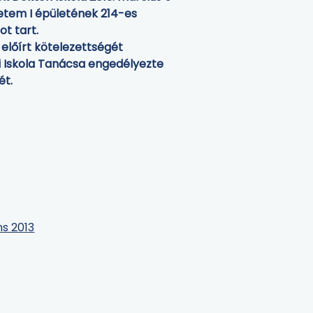
yetem I épületének 214-es
ot tart.
 előírt kötelezettségét
ri Iskola Tanácsa engedélyezte
ét.
ns 2013