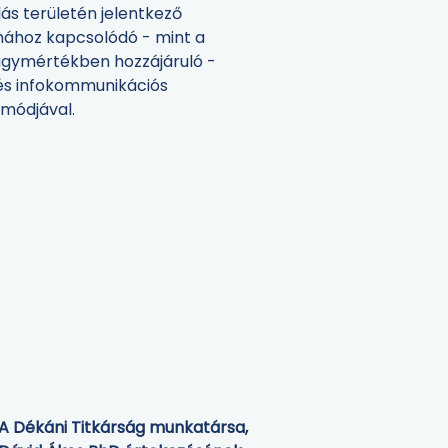
ás területén jelentkező
émához kapcsolódó - mint a
gymértékben hozzájáruló -
és infokommunikációs
 módjával.
A Dékáni Titkárság munkatársa,