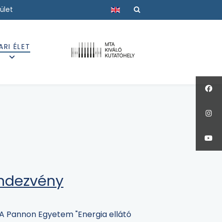
Válasszon nyelvet
ület
ARI ÉLET
endezvény
A Pannon Egyetem "Energia ellátó