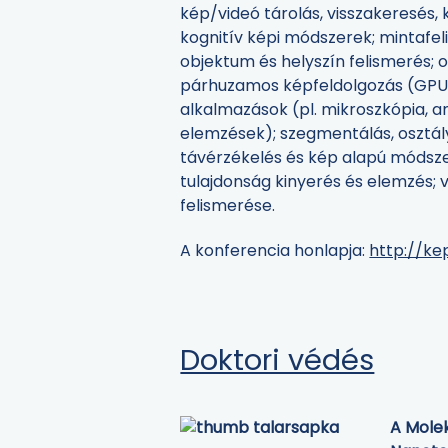
kép/videó tárolás, visszakeresés, k
kognitív képi módszerek; mintafe
objektum és helyszín felismerés; o
párhuzamos képfeldolgozás (GPU, 
alkalmazások (pl. mikroszkópia,
elemzések); szegmentálás, osztál
távérzékelés és kép alapú módsze
tulajdonság kinyerés és elemzés;
felismerése.
A konferencia honlapja:
http://ke
Doktori védés
A Molek