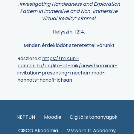
„Investigating Handedness and Exploration
Pattern in Immersive and Non-Immersive
Virtual Reality” címmel.
Helyszín: I.214.
Minden érdeklődőt szeretettel várunk!
Részletek:
https://mik.uni-
pannon.hu/en/life-at-mik/news/seminar-
invitation-presenting-mochammad-
hannats-hanafi-ichsan
NEPTUN
Moodle
Digitális tananyagok
CISCO Akadémia
VMware IT Academy