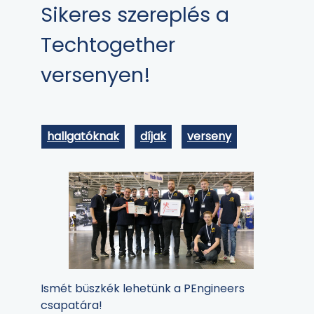
Sikeres szereplés a
Techtogether
versenyen!
hallgatóknak
díjak
verseny
Ismét büszkék lehetünk a PEngineers
csapatára!