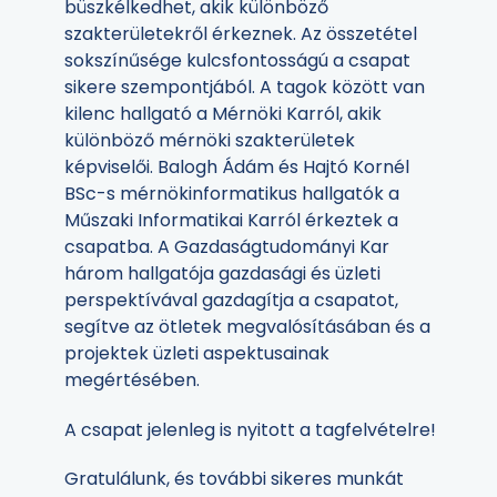
büszkélkedhet, akik különböző
szakterületekről érkeznek. Az összetétel
sokszínűsége kulcsfontosságú a csapat
sikere szempontjából. A tagok között van
kilenc hallgató a Mérnöki Karról, akik
különböző mérnöki szakterületek
képviselői. Balogh Ádám és Hajtó Kornél
BSc-s mérnökinformatikus hallgatók a
Műszaki Informatikai Karról érkeztek a
csapatba. A Gazdaságtudományi Kar
három hallgatója gazdasági és üzleti
perspektívával gazdagítja a csapatot,
segítve az ötletek megvalósításában és a
projektek üzleti aspektusainak
megértésében.
A csapat jelenleg is nyitott a tagfelvételre!
Gratulálunk, és további sikeres munkát