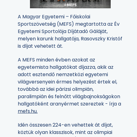
A Magyar Egyetemi – Főiskolai
Sportszövetség (MEFS) megtartotta az Év
Egyetemi Sportolója Díjátadó Gáláját,
melyen karunk hallgatója, Rasovszky Kristóf
is díjat vehetett át.
A MEFS minden évben azokat az
egyetemista hallgatókat díjazza, akik az
adott esztendő nemzetközi egyetemi
világversenyein érmes helyezést értek el,
továbbá az idei párizsi olimpián,
paralimpián és felnőtt világbajnokságokon
hallgatóként aranyérmet szereztek - írja a
mefs.hu.
Idén összesen 224-en vehettek át díjat,
köztük olyan klasszisok, mint az olimpiai