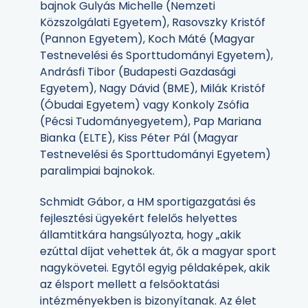
bajnok Gulyás Michelle (Nemzeti
Közszolgálati Egyetem), Rasovszky Kristóf
(Pannon Egyetem), Koch Máté (Magyar
Testnevelési és Sporttudományi Egyetem),
Andrásfi Tibor (Budapesti Gazdasági
Egyetem), Nagy Dávid (BME), Milák Kristóf
(Óbudai Egyetem) vagy Konkoly Zsófia
(Pécsi Tudományegyetem), Pap Mariana
Bianka (ELTE), Kiss Péter Pál (Magyar
Testnevelési és Sporttudományi Egyetem)
paralimpiai bajnokok.
Schmidt Gábor, a HM sportigazgatási és
fejlesztési ügyekért felelős helyettes
államtitkára hangsúlyozta, hogy „akik
ezúttal díjat vehettek át, ők a magyar sport
nagykövetei. Egytől egyig példaképek, akik
az élsport mellett a felsőoktatási
intézményekben is bizonyítanak. Az élet