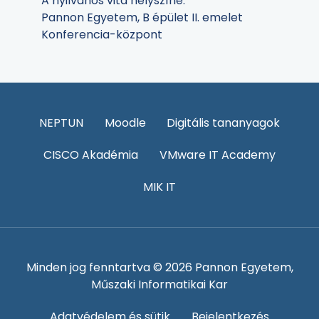
A nyilvános vita helyszíne:
Pannon Egyetem, B épület II. emelet
Konferencia-központ
NEPTUN
Moodle
Digitális tananyagok
CISCO Akadémia
VMware IT Academy
MIK IT
Minden jog fenntartva © 2026 Pannon Egyetem,
Műszaki Informatikai Kar
Adatvédelem és sütik
Bejelentkezés