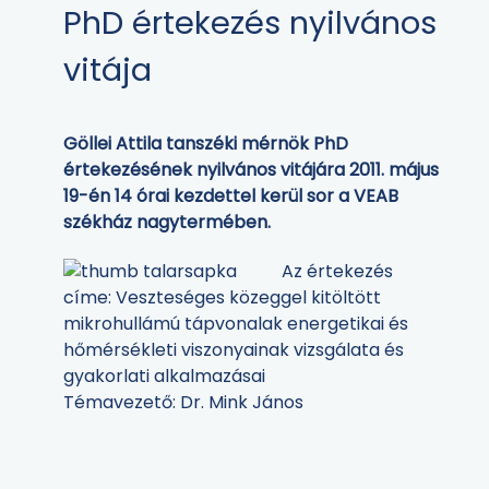
PhD értekezés nyilvános
vitája
Göllei Attila tanszéki mérnök PhD
értekezésének nyilvános vitájára 2011. május
19-én 14 órai kezdettel kerül sor a VEAB
székház nagytermében.
Az értekezés
címe: Veszteséges közeggel kitöltött
mikrohullámú tápvonalak energetikai és
hőmérsékleti viszonyainak vizsgálata és
gyakorlati alkalmazásai
Témavezető: Dr. Mink János