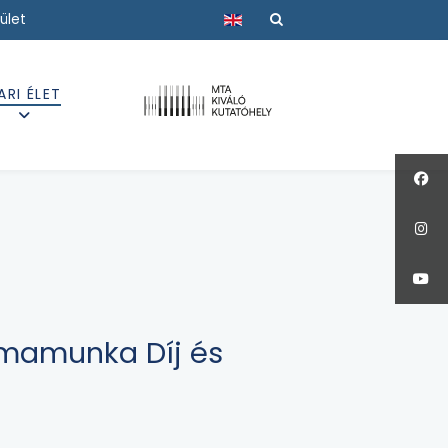
Válasszon nyelvet
ület
ARI ÉLET
omamunka Díj és