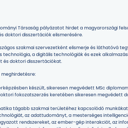
ányi Társaság pályázatot hirdet a magyarországi fels
 doktori disszertációk elismerésére.
rszágos szakmai szervezetként elismerje és láthatóvá teg
technológia, a digitális technológiák és ezek alkalmazás
és doktori disszertációkat.
l meghirdetésre:
erképzésben készült, sikeresen megvédett MSc diplom
D doktori fokozatszerzés keretében sikeresen megvédett d
matika tágabb szakmai területéhez kapcsolódó munkákat 
nológiát, az adattudományt, a mesterséges intelligenciát
gyazott rendszereket, az ember-gép interakciót, az info