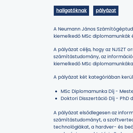
hallgatóknak
pályázat
A Neumann János Számítógéptudom
kiemelkedő MSc diplomamunkák és
A pályázat célja, hogy az NJSZT o
számítástudomány, az információs 
kiemelkedő MSc diplomamunkákat 
A pályázat két kategóriában kerü
MSc Diplomamunka Díj - Mest
Doktori Disszertáció Díj - Ph
A pályázat elsődlegesen az infor
számítástudományt, a szoftvertech
technológiákat, a hardver- és beá