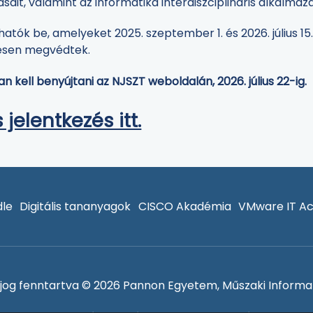
ait, valamint az informatika interdiszciplináris alkalmazás
atók be, amelyeket 2025. szeptember 1. és 2026. július 1
resen megvédtek.
 kell benyújtani az NJSZT weboldalán, 2026. július 22-ig.
jelentkezés itt.
le
Digitális tananyagok
CISCO Akadémia
VMware IT A
jog fenntartva © 2026 Pannon Egyetem, Műszaki Informat