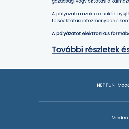
gazdasági vagy oktatási alkalmazás
A pályázatra azok a munkák nyújth
felsőoktatási intézményben sike
A pályázatot elektronikus formában
További részletek és 
NEPTUN
Mood
Minden 