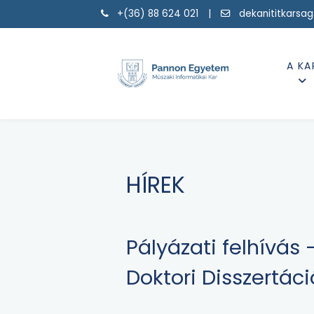
+(36) 88 624 021 |
dekanititkarsa
A KA
HÍREK
Pályázati felhívá
Doktori Disszertáci