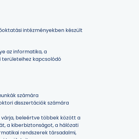
őoktatási intézményekben készült
ye az informatika, a
i területeihez kapcsolódó
amunkák számára
oktori disszertációk számára
várja, beleértve többek között a
, a kiberbiztonságot, a hálózati
rmatikai rendszerek társadalmi,