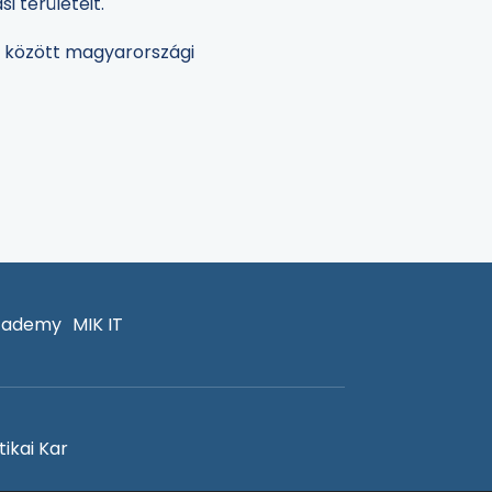
i területeit.
5. között magyarországi
cademy
MIK IT
ikai Kar