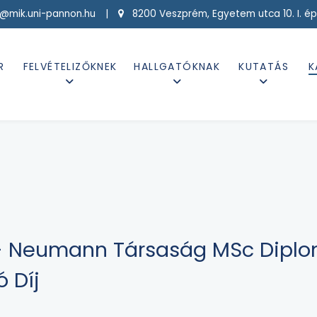
g@mik.uni-pannon.hu |
8200 Veszprém, Egyetem utca 10. I. ép
R
FELVÉTELIZŐKNEK
HALLGATÓKNAK
KUTATÁS
K
s - Neumann Társaság MSc Dipl
ó Díj