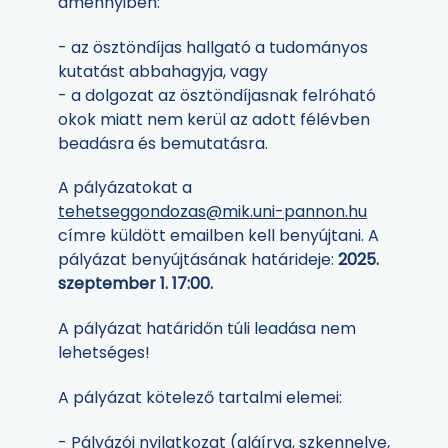
amennyiben:
- az ösztöndíjas hallgató a tudományos
kutatást abbahagyja, vagy
- a dolgozat az ösztöndíjasnak felróható
okok miatt nem kerül az adott félévben
beadásra és bemutatásra.
A pályázatokat a
tehetseggondozas@mik.uni-pannon.hu
címre küldött emailben kell benyújtani. A
pályázat benyújtásának határideje:
2025.
szeptember 1. 17:00.
A pályázat határidőn túli leadása nem
lehetséges!
A pályázat kötelező tartalmi elemei:
-
Pályázói nyilatkozat
(aláírva, szkennelve,