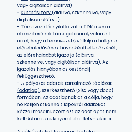
vagy digitálisan aláírva)
-
Kutatási terv
(aláírva, szkennelve, vagy
digitálisan aláírva)
-
Témavezetői nyilatkozat
a TDK munka
elkészítésének támogatásáról, valamint
arról, hogy a témavezető vállalja a hallgató
előrehaladásának havonkénti ellenőrzését,
az előrehaladást igazolja (aláírva,
szkennelve, vagy digitálisan aláírva). Az
igazolás hiányában az ösztöndíj
felfüggeszthető.
-
A pályázat adatait tartalmazó táblázat
(adatlap)
, szerkeszthető (xlsx vagy docx)
formában. Az adatlapnak az a célja, hogy
ne kelljen szkennelt lapokról adatokat
kézzel másolni, ezért ezt az adatlapot nem
kell dátumozni, kinyomtatni illetve aláírni.
A pályázatokat formai és tartalmi