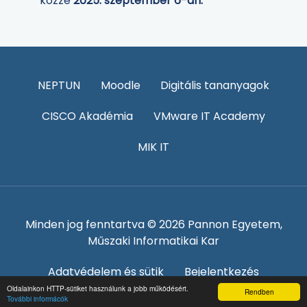
közzé
2025. szeptember 6-án.
NEPTUN
Moodle
Digitális tananyagok
CISCO Akadémia
VMware IT Academy
MIK IT
Minden jog fenntartva © 2026 Pannon Egyetem,
Műszaki Informatikai Kar
Adatvédelem és sütik
Bejelentkezés
Oldalainkon HTTP-sütiket használunk a jobb működésért.
Rendben
További informácók