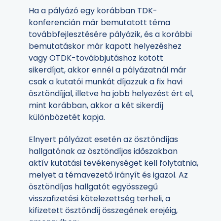
Ha a pályázó egy korábban TDK-
konferencián már bemutatott téma
továbbfejlesztésére pályázik, és a korábbi
bemutatáskor már kapott helyezéshez
vagy OTDK-továbbjutáshoz kötött
sikerdíjat, akkor ennél a pályázatnál már
csak a kutatói munkát díjazzuk a fix havi
ösztöndíjjal, illetve ha jobb helyezést ért el,
mint korábban, akkor a két sikerdíj
különbözetét kapja.
Elnyert pályázat esetén az ösztöndíjas
hallgatónak az ösztöndíjas időszakban
aktív kutatási tevékenységet kell folytatnia,
melyet a témavezető irányít és igazol. Az
ösztöndíjas hallgatót egyösszegű
visszafizetési kötelezettség terheli, a
kifizetett ösztöndíj összegének erejéig,