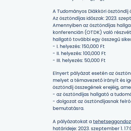
A Tudományos Diákköri ösztöndíj 
Az ösztöndíjas időszak: 2023. sze
Amennyiben az ösztöndíjas hallga
konferencián (OTDK) való részvéte
hallgató további egy összegű siker
- I. helyezés: 150,000 Ft
- II. helyezés: 100,000 Ft
- III. helyezés: 50,000 Ft
Elnyert pályázat esetén az ösztönd
melyet a témavezető irányít és igaz
ösztöndíj összegének erejéig, am
- az ösztöndíjas hallgató a tudo
- dolgozat az ösztöndíjasnak fel
bemutatásra.
A pályázatokat a
tehetseggondoz
határideje: 2023. szeptember 1. 17