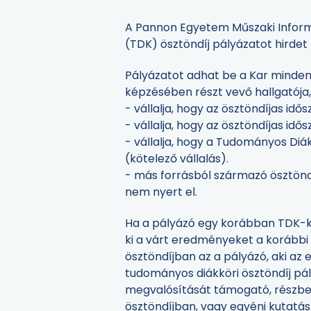
A Pannon Egyetem Műszaki Informa
(TDK) ösztöndíj pályázatot hirdet
Pályázatot adhat be a Kar minde
képzésében részt vevő hallgatója, 
- vállalja, hogy az ösztöndíjas idő
- vállalja, hogy az ösztöndíjas i
- vállalja, hogy a Tudományos Diá
(kötelező vállalás).
- más forrásból származó ösztönd
nem nyert el.
Ha a pályázó egy korábban TDK-k
ki a várt eredményeket a korábbi
ösztöndíjban az a pályázó, aki az
tudományos diákköri ösztöndíj pály
megvalósítását támogató, részbe
ösztöndíjban, vagy egyéni kutatás