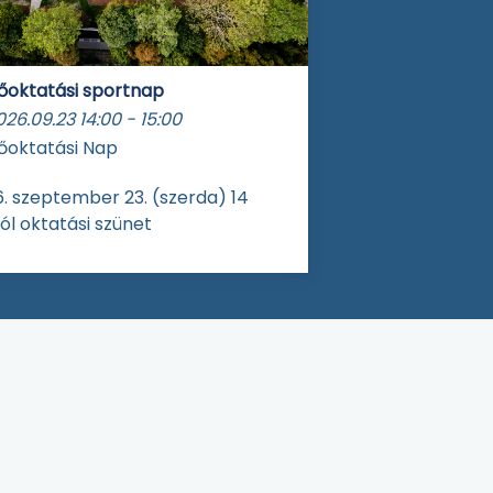
őoktatási sportnap
026.09.23
14:00
-
15:00
őoktatási Nap
. szeptember 23. (szerda) 14
ól oktatási szünet