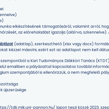
ei:
kennelve)
e)
unka elkészítésének támogatásáról, valamint arról, hogy
rzését, az előrehaladást igazolja (aláírva, szkennelve).
áblázat
(adatlap), szerkeszthető (xlsx vagy docx) formáb
okat kézzel másolni, ezért ezt az adatlapot nem kell dátumo
 szempontból a Kari Tudományos Diákköri Tanács (KTDT) e
elül emailben a pályázattal kapcsolatos további informá
ágium szempontjából is ellenőrizzük, a nem megfelelő pály
gozottsága
k újszerűsége
tps://tdk.mik.uni-pannon.hu/
lapon teszi közzé 2023. sz