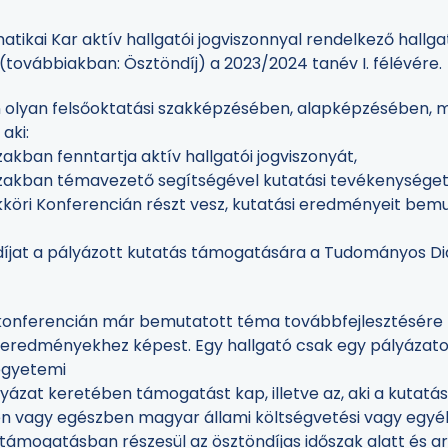
tikai Kar aktív hallgatói jogviszonnyal rendelkező hallg
 (továbbiakban: Ösztöndíj) a 2023/2024 tanév I. félévére.
n olyan felsőoktatási szakképzésében, alapképzésében, 
aki:
szakban fenntartja aktív hallgatói jogviszonyát,
dőszakban témavezető segítségével kutatási tevékenységet
kköri Konferencián részt vesz, kutatási eredményeit bem
íjat a pályázott kutatás támogatására a Tudományos Diá
onferencián már bemutatott téma továbbfejlesztésére pá
 eredményekhez képest. Egy hallgató csak egy pályázato
 egyetemi
ázat keretében támogatást kap, illetve az, aki a kutatás
n vagy egészben magyar állami költségvetési vagy egyé
támogatásban részesül az ösztöndíjas időszak alatt és a