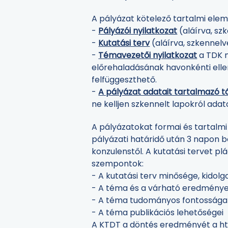
A pályázat kötelező tartalmi elem
-
Pályázói nyilatkozat
(aláírva, sz
-
Kutatási terv
(aláírva, szkennelv
-
Témavezetői nyilatkozat
a TDK m
előrehaladásának havonkénti ellenő
felfüggeszthető.
-
A pályázat adatait tartalmazó t
ne kelljen szkennelt lapokról adat
A pályázatokat formai és tartalmi
pályázati határidő után 3 napon b
konzulenstől. A kutatási tervet pl
szempontok:
- A kutatási terv minősége, kidol
- A téma és a várható eredménye
- A téma tudományos fontossága
- A téma publikációs lehetőségei
A KTDT a döntés eredményét a
ht