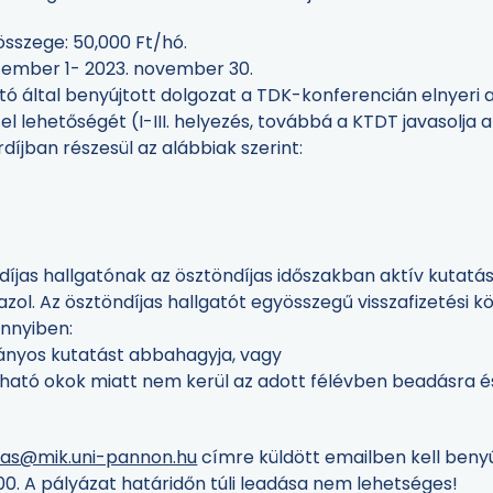
összege: 50,000 Ft/hó.
ptember 1- 2023. november 30.
tó által benyújtott dolgozat a TDK-konferencián elnyeri
l lehetőségét (I-III. helyezés, továbbá a KTDT javasolja 
díjban részesül az alábbiak szerint:
íjas hallgatónak az ösztöndíjas időszakban aktív kutatási
ol. Az ösztöndíjas hallgatót egyösszegű visszafizetési köt
ennyiben:
mányos kutatást abbahagyja, vagy
róható okok miatt nem kerül az adott félévben beadásra é
as@mik.uni-pannon.hu
címre küldött emailben kell benyú
:00. A pályázat határidőn túli leadása nem lehetséges!