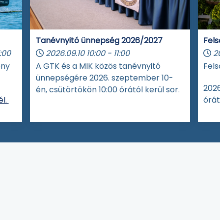
Tanévnyitó ünnepség 2026/2027
Fels
:00
2026.09.10
10:00
-
11:00
2
eny
A GTK és a MIK közös tanévnyitó
Fels
ünnepségére 2026. szeptember 10-
2026
én, csütörtökön 10:00 órától kerül sor.
l.
órát