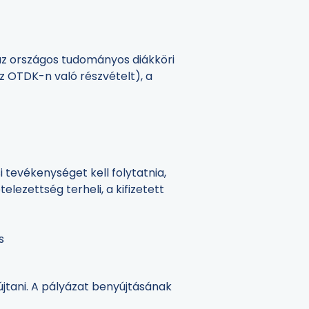
 az országos tudományos diákköri
az OTDK-n való részvételt), a
 tevékenységet kell folytatnia,
elezettség terheli, a kifizetett
s
jtani. A pályázat benyújtásának