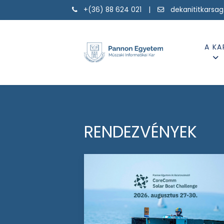
+(36) 88 624 021 |
dekanititkarsa
A KA
RENDEZVÉNYEK