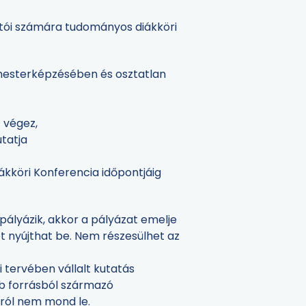
atói számára tudományos diákköri
mesterképzésében és osztatlan
 végez,
utatja
kköri Konferencia időpontjáig
lyázik, akkor a pályázat emelje
t nyújthat be. Nem részesülhet az
i tervében vállalt kutatás
b forrásból származó
rról nem mond le.