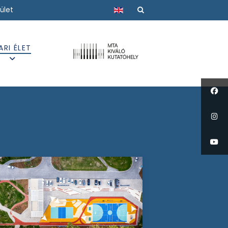
Válasszon nyelvet
ület
ARI ÉLET