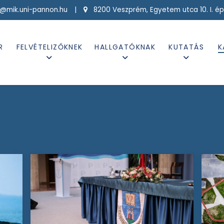
g@mik.uni-pannon.hu |
8200 Veszprém, Egyetem utca 10. I. ép
R
FELVÉTELIZŐKNEK
HALLGATÓKNAK
KUTATÁS
K