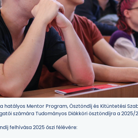
 hatályos Mentor Program, Ösztöndíj és Kitüntetési Szab
gatói számára Tudományos Diákköri ösztöndíjra a 2025/202
íj felhívása 2025 őszi félévére: