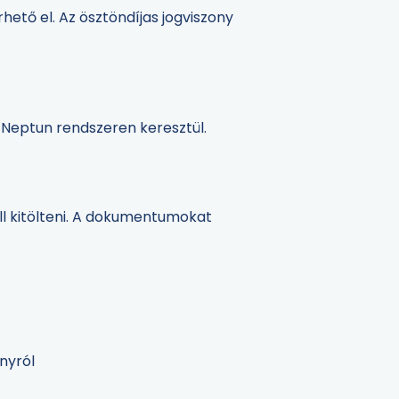
hető el. Az ösztöndíjas jogviszony
a Neptun rendszeren keresztül.
 kitölteni. A dokumentumokat
onyról