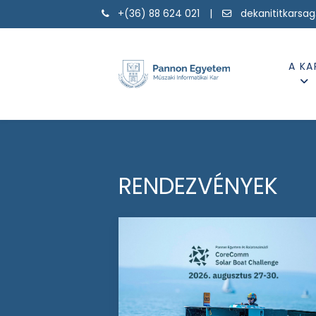
+(36) 88 624 021 |
dekanititkarsa
A KA
RENDEZVÉNYEK