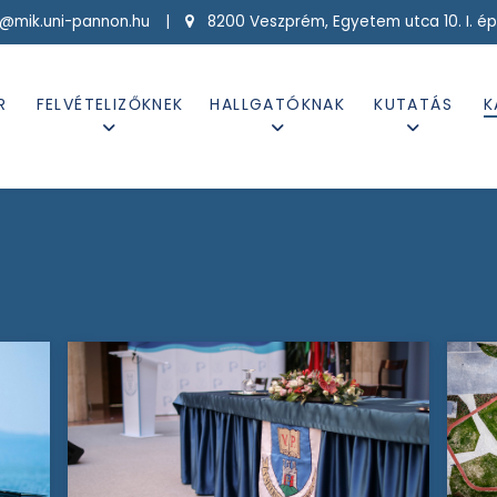
g@mik.uni-pannon.hu |
8200 Veszprém, Egyetem utca 10. I. ép
R
FELVÉTELIZŐKNEK
HALLGATÓKNAK
KUTATÁS
K