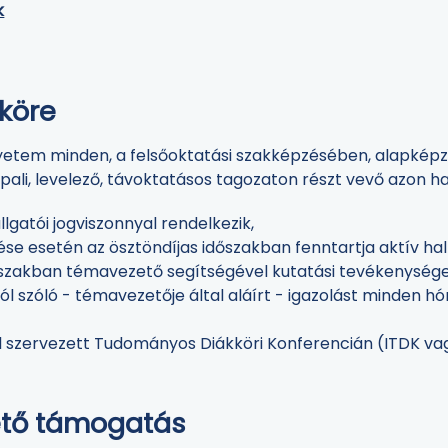
k
 köre
yetem minden, a felsőoktatási szakképzésében, alapké
i, levelező, távoktatásos tagozaton részt vevő azon hal
llgatói jogviszonnyal rendelkezik,
rése esetén az ösztöndíjas időszakban fenntartja aktív hal
időszakban témavezető segítségével kutatási tevékenység
ról szóló - témavezetője által aláírt - igazolást minden h
tal szervezett Tudományos Diákköri Konferencián (ITDK vag
hető támogatás