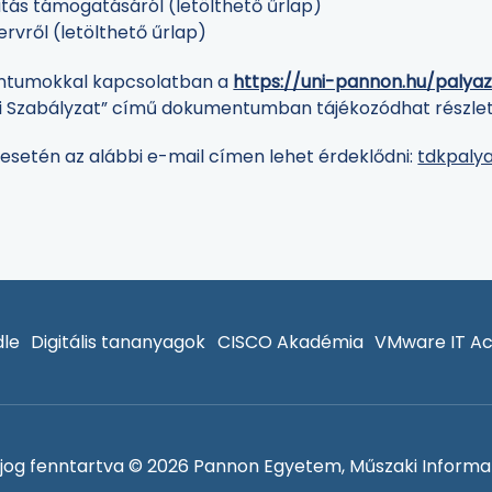
atás támogatásáról (letölthető űrlap)
tervről (letölthető űrlap)
ntumokkal kapcsolatban a
https://uni-pannon.hu/palya
ési Szabályzat” című dokumentumban tájékozódhat részle
esetén az alábbi e-mail címen lehet érdeklődni:
tdkpaly
le
Digitális tananyagok
CISCO Akadémia
VMware IT A
jog fenntartva © 2026 Pannon Egyetem, Műszaki Informat