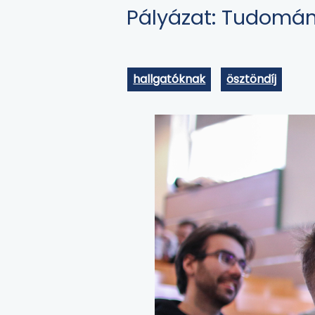
Pályázat: Tudomány
hallgatóknak
ösztöndíj