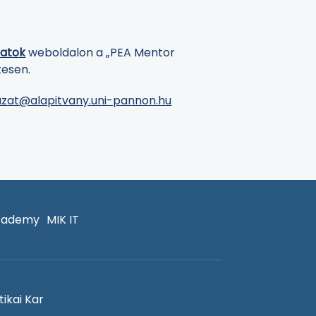
zatok
weboldalon a „PEA Mentor
tesen.
azat@alapitvany.uni-pannon.hu
cademy
MIK IT
ikai Kar