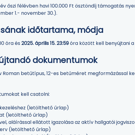
év őszi félévben havi 100.000 Ft ösztöndíj támogatás nyer
mber 1.- november 30.).
ásának időtartama, módja
:00 óra és
2025. április 15. 23:59
óra között kell benyújtani 
yújtandó dokumentumok
Roman betűtípus, 12-es betűméret megformázással kell
.
umokat kell csatolni:
tkezeléshez (letölthető űrlap)
at (letölthető űrlap)
, aláírással ellátott igazolása az aktív hallgatói jogvisz
erv (letölthető űrlap)