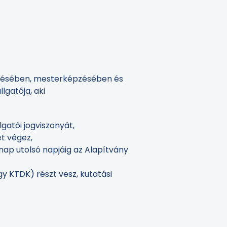
pzésében, mesterképzésében és
lgatója, aki
lgatói jogviszonyát,
et végez,
ónap utolsó napjáig az Alapítvány
y KTDK) részt vesz, kutatási