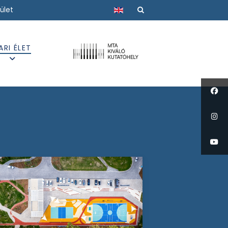
Válasszon nyelvet
ület
ARI ÉLET