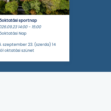
őoktatási sportnap
026.09.23
14:00
-
15:00
őoktatási Nap
. szeptember 23. (szerda) 14
ól oktatási szünet