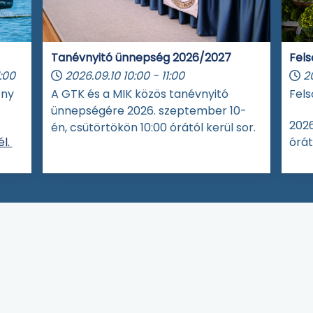
Tanévnyitó ünnepség 2026/2027
Fels
:00
2026.09.10
10:00
-
11:00
2
eny
A GTK és a MIK közös tanévnyitó
Fels
ünnepségére 2026. szeptember 10-
2026
én, csütörtökön 10:00 órától kerül sor.
l.
órát