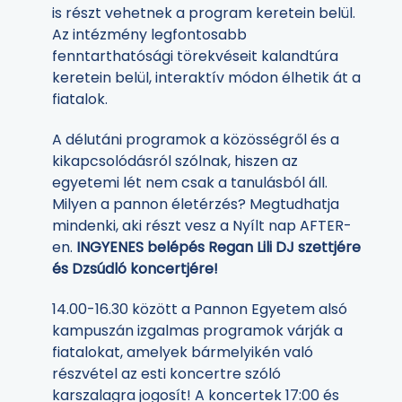
is részt vehetnek a program keretein belül.
Az intézmény legfontosabb
fenntarthatósági törekvéseit kalandtúra
keretein belül, interaktív módon élhetik át a
fiatalok.
A délutáni programok a közösségről és a
kikapcsolódásról szólnak, hiszen az
egyetemi lét nem csak a tanulásból áll.
Milyen a pannon életérzés? Megtudhatja
mindenki, aki részt vesz a Nyílt nap AFTER-
en.
INGYENES belépés Regan Lili DJ szettjére
és Dzsúdló koncertjére!
14.00-16.30 között a Pannon Egyetem alsó
kampuszán izgalmas programok várják a
fiatalokat, amelyek bármelyikén való
részvétel az esti koncertre szóló
karszalagra jogosít! A koncertek 17:00 és