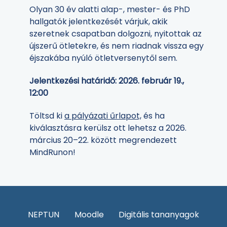
Olyan 30 év alatti alap-, mester- és PhD
hallgatók jelentkezését várjuk, akik
szeretnek csapatban dolgozni, nyitottak az
újszerű ötletekre, és nem riadnak vissza egy
éjszakába nyúló ötletversenytől sem.
Jelentkezési határidő: 2026. február 19.,
12:00
Töltsd ki
a pályázati űrlapot,
és ha
kiválasztásra kerülsz ott lehetsz a 2026.
március 20–22. között megrendezett
MindRunon!
NEPTUN
Moodle
Digitális tananyagok