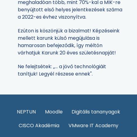
meghaladóan több, mint 70%-kal a MIK-re
benyújtott első helyes jelentkezések száma
a 2022-es évhez viszonyítva.
Ezúton is köszönjük a bizalmat! Képzéseink
mellett karunk külső megújulása is
hamarosan befejeződik, így méltón
várhatjuk Karunk 20 éves születésnapját!
Ne felejtsétek: „... a jövő technológiáit
tanítjuk! Legyél részese ennek".
NEPTUN
Moodle
Digitális tananyagok
CISCO Akadémia
VMware IT Academy