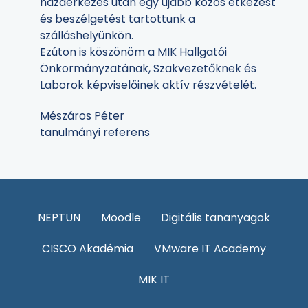
hazaérkezés után egy újabb közös étkezést
és beszélgetést tartottunk a
szálláshelyünkön.
Ezúton is köszönöm a MIK Hallgatói
Önkormányzatának, Szakvezetőknek és
Laborok képviselőinek aktív részvételét.
Mészáros Péter
tanulmányi referens
NEPTUN
Moodle
Digitális tananyagok
CISCO Akadémia
VMware IT Academy
MIK IT