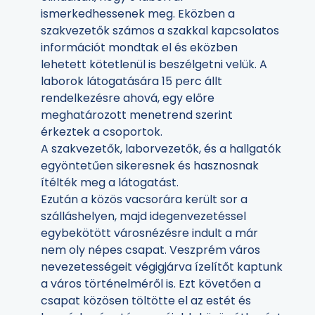
ismerkedhessenek meg. Eközben a
szakvezetők számos a szakkal kapcsolatos
információt mondtak el és eközben
lehetett kötetlenül is beszélgetni velük. A
laborok látogatására 15 perc állt
rendelkezésre ahová, egy előre
meghatározott menetrend szerint
érkeztek a csoportok.
A szakvezetők, laborvezetők, és a hallgatók
egyöntetűen sikeresnek és hasznosnak
ítélték meg a látogatást.
Ezután a közös vacsorára került sor a
szálláshelyen, majd idegenvezetéssel
egybekötött városnézésre indult a már
nem oly népes csapat. Veszprém város
nevezetességeit végigjárva ízelítőt kaptunk
a város történelméről is. Ezt követően a
csapat közösen töltötte el az estét és