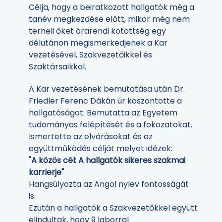
Célja, hogy a beiratkozott hallgatók még a
tanév megkezdése előtt, mikor még nem
terheli őket órarendi kötöttség egy
délutánon megismerkedjenek a Kar
vezetésével, Szakvezetőikkel és
Szaktársaikkal.
A Kar vezetésének bemutatása után Dr.
Friedler Ferenc Dákán úr köszöntötte a
hallgatóságot. Bemutatta az Egyetem
tudományos felépítését és a fokozatokat.
Ismertette az elvárásokat és az
együttműködés célját melyet idézek:
"A közös cél: A hallgatók sikeres szakmai
karrierje"
Hangsúlyozta az Angol nylev fontosságát
is.
Ezután a hallgatók a Szakvezetőkkel együtt
elindultak, hogy 9 laborral