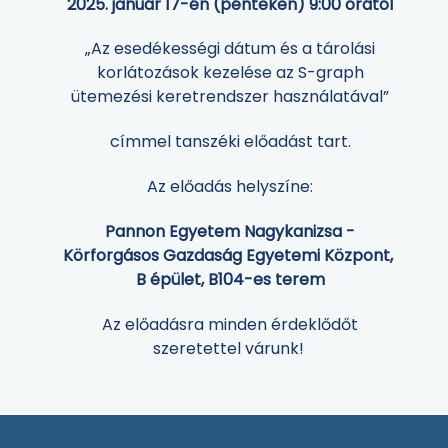
2025. január 17-én (pénteken) 9:00 órától
„Az esedékességi dátum és a tárolási
korlátozások kezelése az S-graph
ütemezési keretrendszer használatával”
címmel tanszéki előadást tart.
Az előadás helyszíne:
Pannon Egyetem Nagykanizsa -
Körforgásos Gazdaság Egyetemi Központ,
B épület, B104-es terem
Az előadásra minden érdeklődőt
szeretettel várunk!