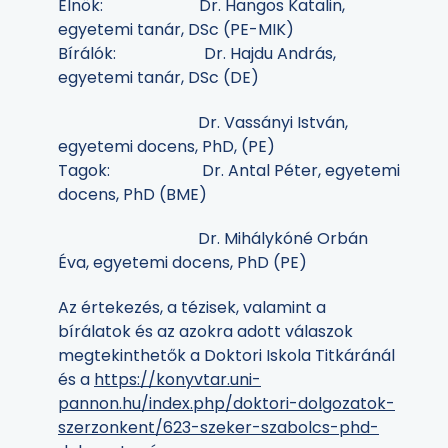
Elnök: Dr. Hangos Katalin,
egyetemi tanár, DSc (PE-MIK)
Bírálók: Dr. Hajdu András,
egyetemi tanár, DSc (DE)
Dr. Vassányi István,
egyetemi docens, PhD, (PE)
Tagok: Dr. Antal Péter, egyetemi
docens, PhD (BME)
Dr. Mihálykóné Orbán
Éva, egyetemi docens, PhD (PE)
Az értekezés, a tézisek, valamint a
bírálatok és az azokra adott válaszok
megtekinthetők a Doktori Iskola Titkáránál
és a
https://konyvtar.uni-
pannon.hu/index.php/doktori-dolgozatok-
szerzonkent/623-szeker-szabolcs-phd-