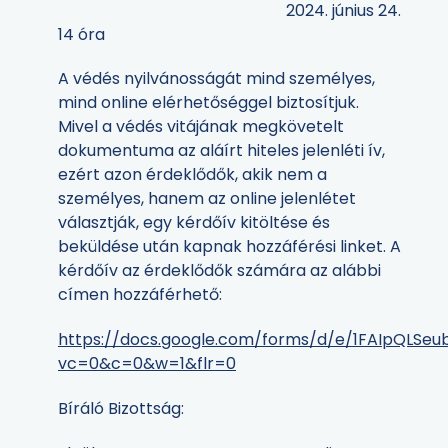
2024. június 24.
14 óra
A védés nyilvánosságát mind személyes,
mind online elérhetőséggel biztosítjuk.
Mivel a védés vitájának megkövetelt
dokumentuma az aláírt hiteles jelenléti ív,
ezért azon érdeklődők, akik nem a
személyes, hanem az online jelenlétet
választják, egy kérdőív kitöltése és
beküldése után kapnak hozzáférési linket. A
kérdőív az érdeklődők számára az alábbi
címen hozzáférhető:
https://docs.google.com/forms/d/e/1FAIpQLS
vc=0&c=0&w=1&flr=0
Bíráló Bizottság: