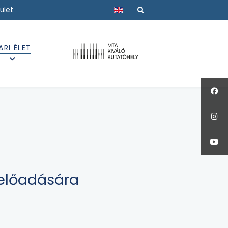
Válasszon nyelvet
ület
ARI ÉLET
 előadására