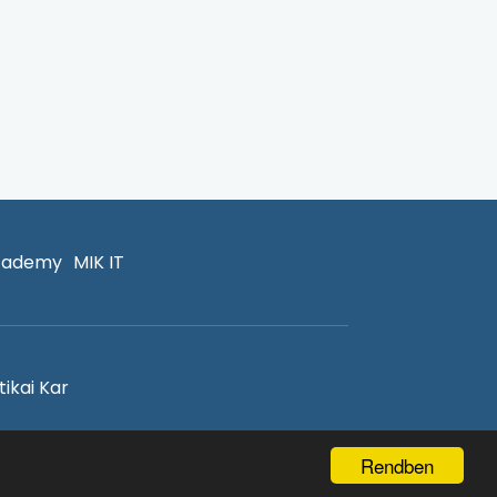
cademy
MIK IT
ikai Kar
Rendben