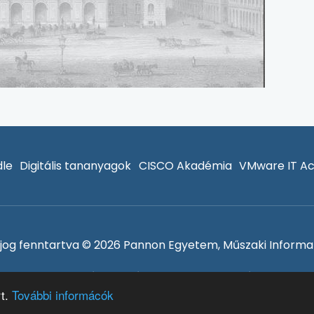
le
Digitális tananyagok
CISCO Akadémia
VMware IT A
jog fenntartva © 2026 Pannon Egyetem, Műszaki Informat
Adatvédelem és sütik
Bejelentkezés
rt.
További informácók