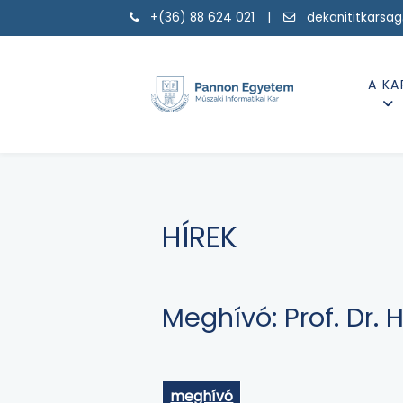
+(36) 88 624 021 |
dekanititkarsa
A KA
HÍREK
Meghívó: Prof. Dr.
meghívó