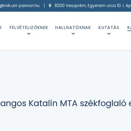
g@mik.uni-pannon.hu |
8200 Veszprém, Egyetem utca 10. I. ép
R
FELVÉTELIZŐKNEK
HALLGATÓKNAK
KUTATÁS
K
 Hangos Katalin MTA székfoglaló