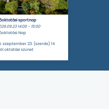
őoktatási sportnap
026.09.23
14:00
-
15:00
őoktatási Nap
. szeptember 23. (szerda) 14
ól oktatási szünet