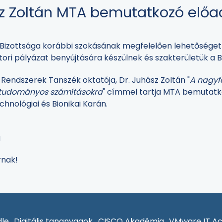
sz Zoltán MTA bemutatkozó elő
izottsága korábbi szokásának megfelelően lehetőséget b
ri pályázat benyújtására készülnek és szakterületük a B
Rendszerek Tanszék oktatója, Dr. Juhász Zoltán "
A nagyf
a tudományos számításokra
" címmel tartja MTA bemutat
hnológiai és Bionikai Karán.
a
rnak!
le
Digitális tananyagok
CISCO Akadémia
VMware IT A