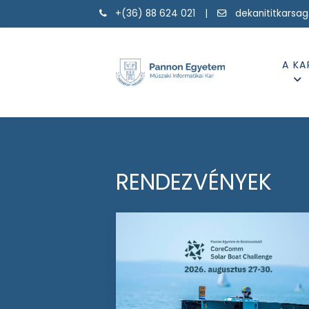
+(36) 88 624 021 |
dekanititkarsa
A KA
RENDEZVÉNYEK