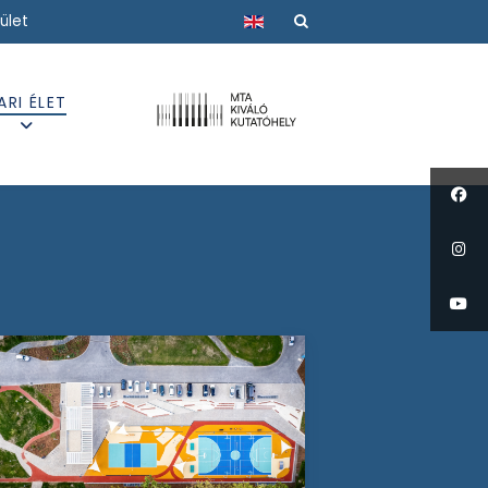
Válasszon nyelvet
ület
ARI ÉLET