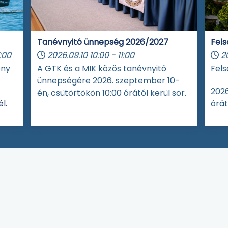
Tanévnyitó ünnepség 2026/2027
Fels
:00
2026.09.10
10:00
-
11:00
2
eny
A GTK és a MIK közös tanévnyitó
Fels
ünnepségére 2026. szeptember 10-
2026
én, csütörtökön 10:00 órától kerül sor.
l.
órát