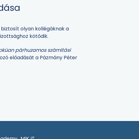
adása
iztosít olyan kollégáknak a
izottsághoz kötődik.
okúan párhuzamos számítási
kozó előadását a Pázmány Péter
cademy
MIK IT