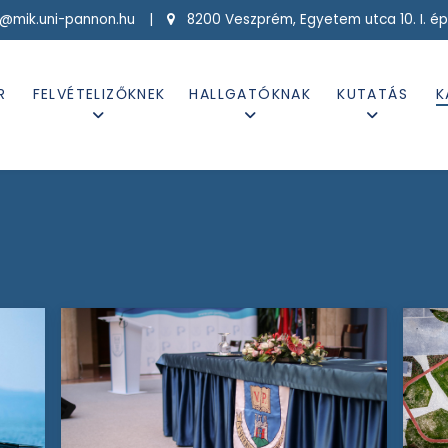
g@mik.uni-pannon.hu |
8200 Veszprém, Egyetem utca 10. I. ép
R
FELVÉTELIZŐKNEK
HALLGATÓKNAK
KUTATÁS
K