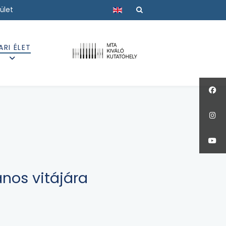
Válasszon nyelvet
ület
ARI ÉLET
nos vitájára