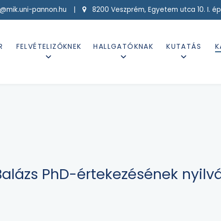
g@mik.uni-pannon.hu |
8200 Veszprém, Egyetem utca 10. I. ép
R
FELVÉTELIZŐKNEK
HALLGATÓKNAK
KUTATÁS
K
alázs PhD-értekezésének nyilvá