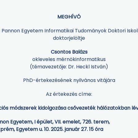
MEGHÍVÓ
 Pannon Egyetem Informatikai Tudományok Doktori Isko
doktorjelöltje
Csontos Balázs
okleveles mérnökinformatikus
(témavezetője: Dr. Heckl István)
PhD-értekezésének nyilvános vitájára
Az értekezés címe:
ciós módszerek kidolgozása csővezeték hálózatokban lév
non Egyetem, I épület, VII. emelet, 726. terem,
10. 2025. január 27. 15 óra