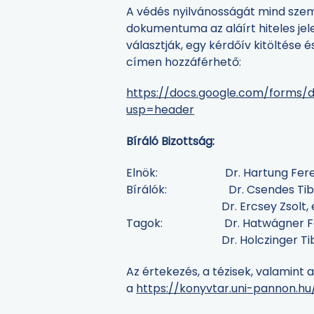
A védés nyilvánosságát mind szemé
dokumentuma az aláírt hiteles jele
választják, egy kérdőív kitöltése
címen hozzáférhető:
https://docs.google.com/forms
usp=header
Bíráló Bizottság:
Elnök: Dr. Hartung Ferenc, 
Bírálók: Dr. Csendes Tibor, e
Dr. Ercsey Zsolt, egyete
Tagok: Dr. Hatwágner Ferenc
Dr. Holczinger Tibor, eg
Az értekezés, a tézisek, valamint 
a
https://konyvtar.uni-pannon.h