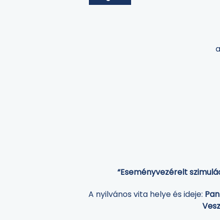
a
“Eseményvezérelt szimulá
A nyilvános vita helye és ideje:
Pan
Veszprém, Egyetem u. 