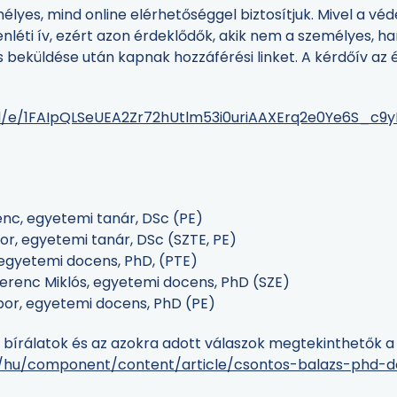
lyes, mind online elérhetőséggel biztosítjuk. Mivel a vé
nléti ív, ezért azon érdeklődők, akik nem a személyes, ha
 és beküldése után kapnak hozzáférési linket. A kérdőív a
/d/e/1FAIpQLSeUEA2Zr72hUtlm53i0uriAAXErq2e0Ye6S_c
egyetemi tanár, DSc (PE)
gyetemi tanár, DSc (SZTE, PE)
mi docens, PhD, (PTE)
 Miklós, egyetemi docens, PhD (SZE)
yetemi docens, PhD (PE)
a bírálatok és az azokra adott válaszok megtekinthetők a 
u/hu/component/content/article/csontos-balazs-phd-d