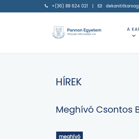
+(36) 88 624 021 |
dekanititkarsa
A KA
HÍREK
Meghívó Csontos B
meghívó