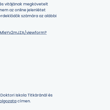
dés vitájának megkövetelt
nem az online jelenlétet
z érdeklődők számára az alábbi
9yM1eYv2mJZA/viewform?
Doktori Iskola Titkáránál és
olgozata
címen.